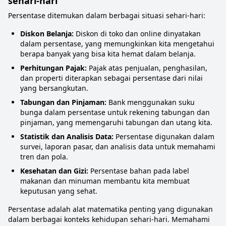
sehari-hari
Persentase ditemukan dalam berbagai situasi sehari-hari:
Diskon Belanja:
Diskon di toko dan online dinyatakan
dalam persentase, yang memungkinkan kita mengetahui
berapa banyak yang bisa kita hemat dalam belanja.
Perhitungan Pajak:
Pajak atas penjualan, penghasilan,
dan properti diterapkan sebagai persentase dari nilai
yang bersangkutan.
Tabungan dan Pinjaman:
Bank menggunakan suku
bunga dalam persentase untuk rekening tabungan dan
pinjaman, yang memengaruhi tabungan dan utang kita.
Statistik dan Analisis Data:
Persentase digunakan dalam
survei, laporan pasar, dan analisis data untuk memahami
tren dan pola.
Kesehatan dan Gizi:
Persentase bahan pada label
makanan dan minuman membantu kita membuat
keputusan yang sehat.
Persentase adalah alat matematika penting yang digunakan
dalam berbagai konteks kehidupan sehari-hari. Memahami