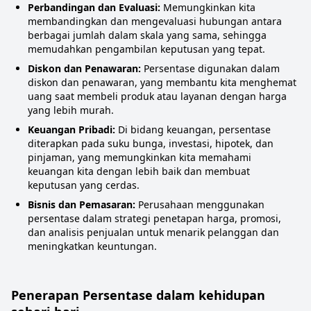
Perbandingan dan Evaluasi:
Memungkinkan kita
membandingkan dan mengevaluasi hubungan antara
berbagai jumlah dalam skala yang sama, sehingga
memudahkan pengambilan keputusan yang tepat.
Diskon dan Penawaran:
Persentase digunakan dalam
diskon dan penawaran, yang membantu kita menghemat
uang saat membeli produk atau layanan dengan harga
yang lebih murah.
Keuangan Pribadi:
Di bidang keuangan, persentase
diterapkan pada suku bunga, investasi, hipotek, dan
pinjaman, yang memungkinkan kita memahami
keuangan kita dengan lebih baik dan membuat
keputusan yang cerdas.
Bisnis dan Pemasaran:
Perusahaan menggunakan
persentase dalam strategi penetapan harga, promosi,
dan analisis penjualan untuk menarik pelanggan dan
meningkatkan keuntungan.
Penerapan Persentase dalam kehidupan