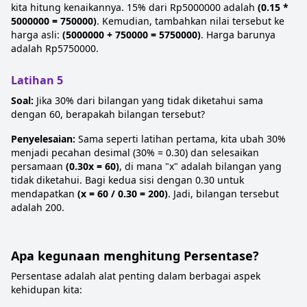
kita hitung kenaikannya. 15% dari Rp5000000 adalah
(0.15 *
5000000 = 750000)
. Kemudian, tambahkan nilai tersebut ke
harga asli:
(5000000 + 750000 = 5750000)
. Harga barunya
adalah Rp5750000.
Latihan 5
Soal:
Jika 30% dari bilangan yang tidak diketahui sama
dengan 60, berapakah bilangan tersebut?
Penyelesaian:
Sama seperti latihan pertama, kita ubah 30%
menjadi pecahan desimal (30% = 0.30) dan selesaikan
persamaan
(0.30x = 60)
, di mana "x" adalah bilangan yang
tidak diketahui. Bagi kedua sisi dengan 0.30 untuk
mendapatkan
(x = 60 / 0.30 = 200)
. Jadi, bilangan tersebut
adalah 200.
Apa kegunaan menghitung Persentase?
Persentase adalah alat penting dalam berbagai aspek
kehidupan kita: