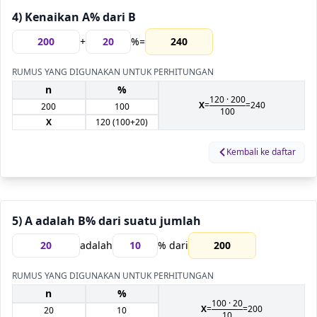
4) Kenaikan A% dari B
+
%
=
240
RUMUS YANG DIGUNAKAN UNTUK PERHITUNGAN
n
%
120
·
200
X
=
=
240
200
100
100
X
120
(100+
20
)
Kembali ke daftar
5) A adalah B% dari suatu jumlah
adalah
% dari
200
RUMUS YANG DIGUNAKAN UNTUK PERHITUNGAN
n
%
100 ·
20
X
=
=
200
20
10
10