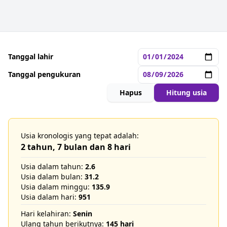
Tanggal lahir
Tanggal pengukuran
Hapus
Hitung usia
Usia kronologis yang tepat adalah:
2 tahun, 7 bulan dan 8 hari
Usia dalam tahun:
2.6
Usia dalam bulan:
31.2
Usia dalam minggu:
135.9
Usia dalam hari:
951
Hari kelahiran:
Senin
Ulang tahun berikutnya:
145 hari