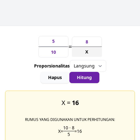
=
X
Proporsionalitas
Hapus
Hitung
X =
16
RUMUS YANG DIGUNAKAN UNTUK PERHITUNGAN:
10
·
8
X
=
=
16
5