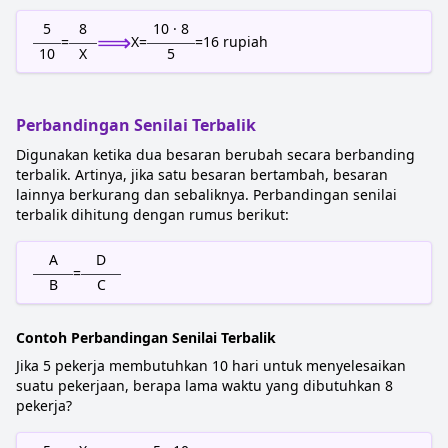
5
8
10 · 8
⟹
=
X
=
=
16
rupiah
10
X
5
Perbandingan Senilai Terbalik
Digunakan ketika dua besaran berubah secara berbanding
terbalik. Artinya, jika satu besaran bertambah, besaran
lainnya berkurang dan sebaliknya. Perbandingan senilai
terbalik dihitung dengan rumus berikut:
A
D
=
B
C
Contoh Perbandingan Senilai Terbalik
Jika 5 pekerja membutuhkan 10 hari untuk menyelesaikan
suatu pekerjaan, berapa lama waktu yang dibutuhkan 8
pekerja?