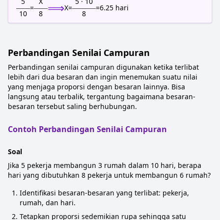
5
X
5 · 10
⟹
=
X
=
=
6.25
hari
10
8
8
Perbandingan Senilai Campuran
Perbandingan senilai campuran digunakan ketika terlibat
lebih dari dua besaran dan ingin menemukan suatu nilai
yang menjaga proporsi dengan besaran lainnya. Bisa
langsung atau terbalik, tergantung bagaimana besaran-
besaran tersebut saling berhubungan.
Contoh Perbandingan Senilai Campuran
Soal
Jika 5 pekerja membangun 3 rumah dalam 10 hari, berapa
hari yang dibutuhkan 8 pekerja untuk membangun 6 rumah?
Identifikasi besaran-besaran yang terlibat: pekerja,
rumah, dan hari.
Tetapkan proporsi sedemikian rupa sehingga satu