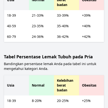
badan
18-39
21-33%
33-39%
+39%
40-59
23-35%
35-40%
+40%
60-79
24-36%
36-42%
+42%
Tabel Persentase Lemak Tubuh pada Pria
Bandingkan persentase lemak Anda pada tabel ini untuk
mengetahui kategori Anda.
Kelebihan
Usia
Normal
berat
Obesitas
badan
18-39
8-20%
20-25%
+25%