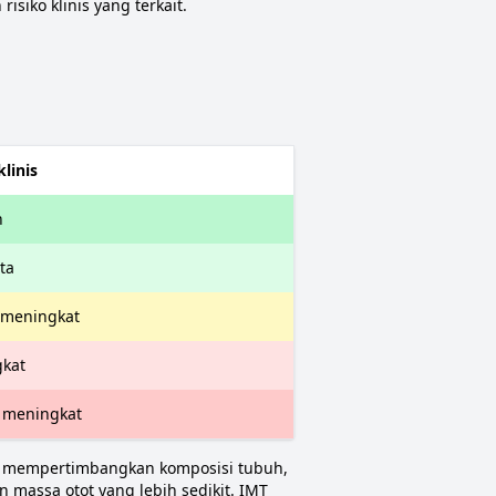
siko klinis yang terkait.
klinis
h
ta
t meningkat
kat
 meningkat
ak mempertimbangkan komposisi tubuh,
massa otot yang lebih sedikit. IMT