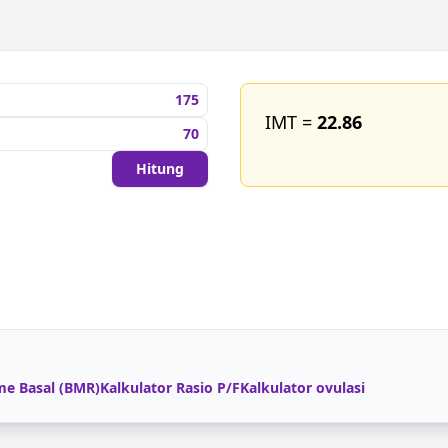
IMT =
22.86
Hitung
me Basal (BMR)
Kalkulator Rasio P/F
Kalkulator ovulasi