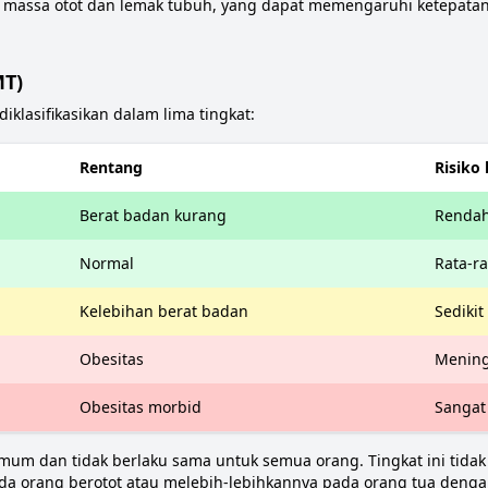
 massa otot dan lemak tubuh, yang dapat memengaruhi ketepatan ri
MT)
iklasifikasikan dalam lima tingkat:
Rentang
Risiko 
Berat badan kurang
Renda
Normal
Rata-ra
Kelebihan berat badan
Sediki
Obesitas
Mening
Obesitas morbid
Sangat
um dan tidak berlaku sama untuk semua orang. Tingkat ini tid
 orang berotot atau melebih-lebihkannya pada orang tua dengan 