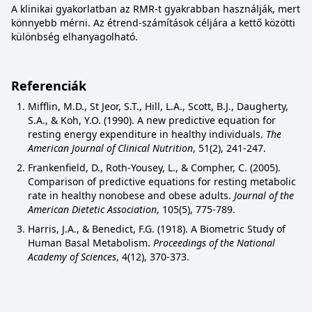
A klinikai gyakorlatban az RMR-t gyakrabban használják, mert
könnyebb mérni. Az étrend-számítások céljára a kettő közötti
különbség elhanyagolható.
Referenciák
Mifflin, M.D., St Jeor, S.T., Hill, L.A., Scott, B.J., Daugherty,
S.A., & Koh, Y.O. (1990). A new predictive equation for
resting energy expenditure in healthy individuals.
The
American Journal of Clinical Nutrition
, 51(2), 241-247.
Frankenfield, D., Roth-Yousey, L., & Compher, C. (2005).
Comparison of predictive equations for resting metabolic
rate in healthy nonobese and obese adults.
Journal of the
American Dietetic Association
, 105(5), 775-789.
Harris, J.A., & Benedict, F.G. (1918). A Biometric Study of
Human Basal Metabolism.
Proceedings of the National
Academy of Sciences
, 4(12), 370-373.