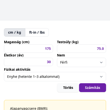
cm / kg
ft-in / lbs
Magasság (cm)
Testsúly (kg)
Életkor (év)
Nem
Fizikai aktivitás
Törlés
Számítás
Alapanyagcsere (BMR):