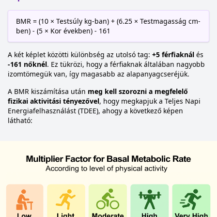
BMR = (10 × Testsúly kg-ban) + (6.25 × Testmagasság cm-
ben) - (5 × Kor években) - 161
A két képlet közötti különbség az utolsó tag:
+5 férfiaknál
és
-161 nőknél
. Ez tükrözi, hogy a férfiaknak általában nagyobb
izomtömegük van, így magasabb az alapanyagcseréjük.
A BMR kiszámítása után
meg kell szorozni a megfelelő
fizikai aktivitási tényezővel
, hogy megkapjuk a Teljes Napi
Energiafelhasználást (TDEE), ahogy a következő képen
látható: