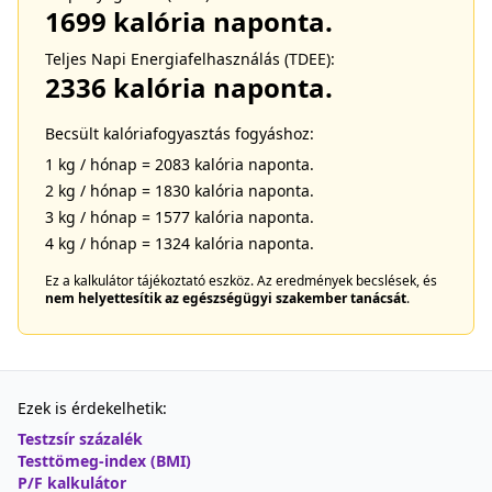
1699
kalória naponta.
Teljes Napi Energiafelhasználás (TDEE):
2336
kalória naponta.
Becsült kalóriafogyasztás fogyáshoz:
1 kg / hónap =
2083
kalória naponta.
2 kg / hónap =
1830
kalória naponta.
3 kg / hónap =
1577
kalória naponta.
4 kg / hónap =
1324
kalória naponta.
Ez a kalkulátor tájékoztató eszköz. Az eredmények becslések, és
nem helyettesítik az egészségügyi szakember tanácsát
.
Ezek is érdekelhetik:
Testzsír százalék
Testtömeg-index (BMI)
P/F kalkulátor