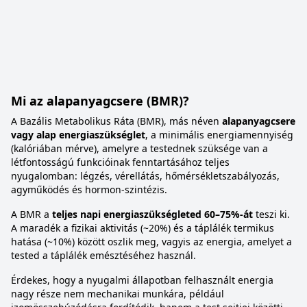
Mi az alapanyagcsere (BMR)?
A Bazális Metabolikus Ráta (BMR), más néven
alapanyagcsere
vagy alap energiaszükséglet
, a minimális energiamennyiség
(kalóriában mérve), amelyre a testednek szüksége van a
létfontosságú funkcióinak fenntartásához teljes
nyugalomban: légzés, vérellátás, hőmérsékletszabályozás,
agyműködés és hormon-szintézis.
A BMR a
teljes napi energiaszükségleted 60–75%-át
teszi ki.
A maradék a fizikai aktivitás (~20%) és a táplálék termikus
hatása (~10%) között oszlik meg, vagyis az energia, amelyet a
tested a táplálék emésztéséhez használ.
Érdekes, hogy a nyugalmi állapotban felhasznált energia
nagy része nem mechanikai munkára, például