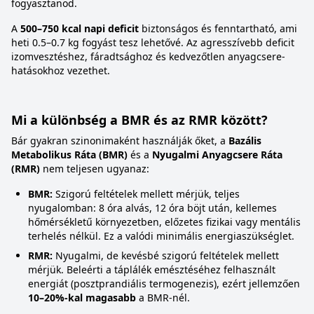
fogyasztanod.
A
500–750 kcal napi deficit
biztonságos és fenntartható, ami
heti 0.5–0.7 kg fogyást tesz lehetővé. Az agresszívebb deficit
izomvesztéshez, fáradtsághoz és kedvezőtlen anyagcsere-
hatásokhoz vezethet.
Mi a különbség a BMR és az RMR között?
Bár gyakran szinonimaként használják őket, a
Bazális
Metabolikus Ráta (BMR)
és a
Nyugalmi Anyagcsere Ráta
(RMR)
nem teljesen ugyanaz:
BMR:
Szigorú feltételek mellett mérjük, teljes
nyugalomban: 8 óra alvás, 12 óra böjt után, kellemes
hőmérsékletű környezetben, előzetes fizikai vagy mentális
terhelés nélkül. Ez a valódi minimális energiaszükséglet.
RMR:
Nyugalmi, de kevésbé szigorú feltételek mellett
mérjük. Beleérti a táplálék emésztéséhez felhasznált
energiát (posztprandiális termogenezis), ezért jellemzően
10–20%-kal magasabb
a BMR-nél.