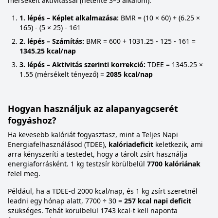
mérsékelt aktivitással (hetente 3–5 alkalom):
1. lépés – Képlet alkalmazása:
BMR = (10 × 60) + (6.25 ×
165) - (5 × 25) - 161
2. lépés – Számítás:
BMR = 600 + 1031.25 - 125 - 161 =
1345.25 kcal/nap
3. lépés – Aktivitás szerinti korrekció:
TDEE = 1345.25 ×
1.55 (mérsékelt tényező) =
2085 kcal/nap
Hogyan használjuk az alapanyagcserét
fogyáshoz?
Ha kevesebb kalóriát fogyasztasz, mint a Teljes Napi
Energiafelhasználásod (TDEE),
kalóriadeficit
keletkezik, ami
arra kényszeríti a testedet, hogy a tárolt zsírt használja
energiaforrásként. 1 kg testzsír körülbelül
7700 kalóriának
felel meg.
Például, ha a TDEE-d 2000 kcal/nap, és 1 kg zsírt szeretnél
leadni egy hónap alatt, 7700 ÷ 30 =
257 kcal napi deficit
szükséges. Tehát körülbelül 1743 kcal-t kell naponta