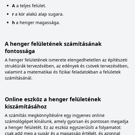
A
a teljes felület.
r
a kör alakú alap sugara.
h
a henger magassága.
A henger felületének számításának
fontossága
A henger felületének ismerete elengedhetetlen az építészeti
struktúrák tervezésében, az edények és csövek tervezésében,
valamint a matematikai és fizikai feladatokban a felületek
számításánál.
Online eszköz a henger felületének
kiszámításához
A számítás megkönnyítésére egy ingyenes online
számológépet kínálunk, amely gyorsan és pontosan megadja
a henger felületét. Ez az eszköz egyszerűsíti a folyamatot:
csak add meg a sugár és a magasság értékét, és azonnal