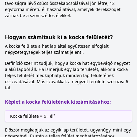
távolságra lévő csúcs összekapcsolásával jön létre, 12
egyforma méretű él használatával, amelyek derékszöget
zárnak be a szomszédos élekkel.
Hogyan számítsuk ki a kocka felületét?
A kocka felülete a hat lap által együttesen elfoglalt
négyzetegységek teljes számát jelenti.
Definíció szerint tudjuk, hogy a kocka hat egybevágó négyzet
alakú lapból áll. Ha ismerjük egy lap területét, akkor a kocka
teljes felületét megkaphatjuk minden lap felületének
összeadásával. Más szavakkal: a négyzet területe szorozva 6-
tal.
Képlet a kocka felületének kiszámításához:
Kocka felülete = 6 · él²
Először megkapjuk az egyik lap területét, ugyanúgy, mint egy
négyzetnél. Ezután a teljes felület meghatározásához