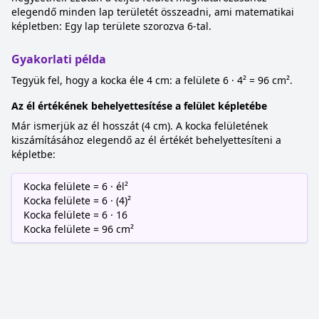
elegendő minden lap területét összeadni, ami matematikai
képletben: Egy lap területe szorozva 6-tal.
Gyakorlati példa
Tegyük fel, hogy a kocka éle 4 cm: a felülete 6 · 4² = 96 cm².
Az él értékének behelyettesítése a felület képletébe
Már ismerjük az él hosszát (4 cm). A kocka felületének
kiszámításához elegendő az él értékét behelyettesíteni a
képletbe:
Kocka felülete = 6 · él²
Kocka felülete = 6 · (4)²
Kocka felülete = 6 · 16
Kocka felülete = 96 cm²