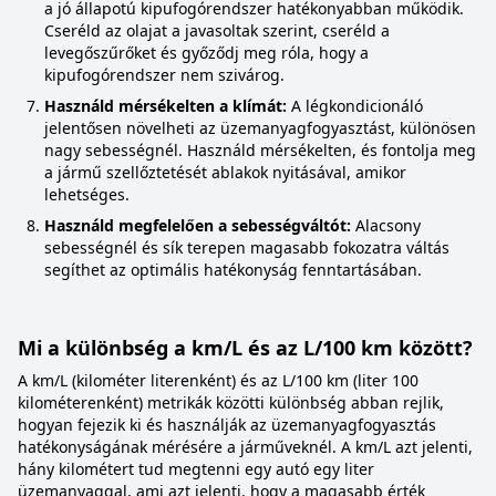
a jó állapotú kipufogórendszer hatékonyabban működik.
Cseréld az olajat a javasoltak szerint, cseréld a
levegőszűrőket és győződj meg róla, hogy a
kipufogórendszer nem szivárog.
Használd mérsékelten a klímát:
A légkondicionáló
jelentősen növelheti az üzemanyagfogyasztást, különösen
nagy sebességnél. Használd mérsékelten, és fontolja meg
a jármű szellőztetését ablakok nyitásával, amikor
lehetséges.
Használd megfelelően a sebességváltót:
Alacsony
sebességnél és sík terepen magasabb fokozatra váltás
segíthet az optimális hatékonyság fenntartásában.
Mi a különbség a km/L és az L/100 km között?
A km/L (kilométer literenként) és az L/100 km (liter 100
kilométerenként) metrikák közötti különbség abban rejlik,
hogyan fejezik ki és használják az üzemanyagfogyasztás
hatékonyságának mérésére a járműveknél. A km/L azt jelenti,
hány kilométert tud megtenni egy autó egy liter
üzemanyaggal, ami azt jelenti, hogy a magasabb érték