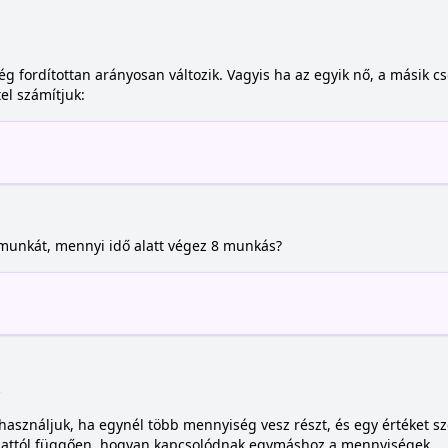
 fordítottan arányosan változik. Vagyis ha az egyik nő, a másik csö
el számítjuk:
 munkát, mennyi idő alatt végez 8 munkás?
használjuk, ha egynél több mennyiség vesz részt, és egy értéket sze
et, attól függően, hogyan kapcsolódnak egymáshoz a mennyiségek.