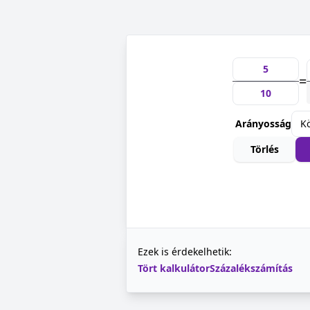
=
Arányosság
Törlés
Ezek is érdekelhetik:
Tört kalkulátor
Százalékszámítás