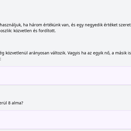
használjuk, ha három értékünk van, és egy negyedik értéket szeret
oszlik: közvetlen és fordított.
g közvetlenül arányosan változik. Vagyis ha az egyik nő, a másik is
:
erül 8 alma?