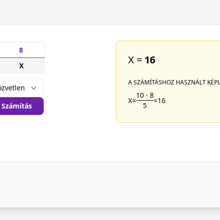
X =
16
X
A SZÁMÍTÁSHOZ HASZNÁLT KÉPL
10
·
8
X
=
=
16
5
Számítás