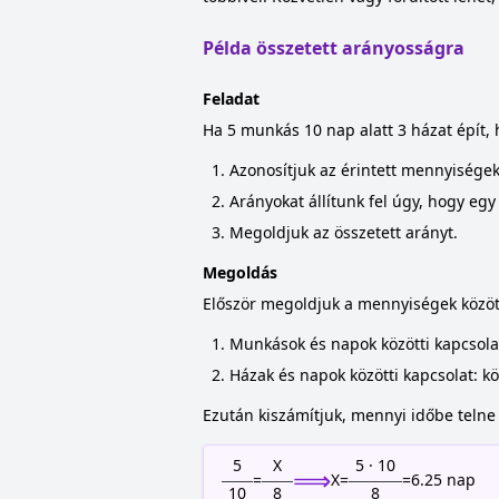
Példa összetett arányosságra
Feladat
Ha 5 munkás 10 nap alatt 3 házat épít
Azonosítjuk az érintett mennyisége
Arányokat állítunk fel úgy, hogy eg
Megoldjuk az összetett arányt.
Megoldás
Először megoldjuk a mennyiségek között
Munkások és napok közötti kapcsola
Házak és napok közötti kapcsolat: kö
Ezután kiszámítjuk, mennyi időbe telne
5
X
5 · 10
⟹
=
X
=
=
6.25
nap
10
8
8