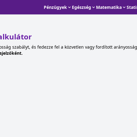
Pénzügyek
Egészség
Matematika
Stati
alkulátor
ság szabályt, és fedezze fel a közvetlen vagy fordított arányosság
sjelzőként.