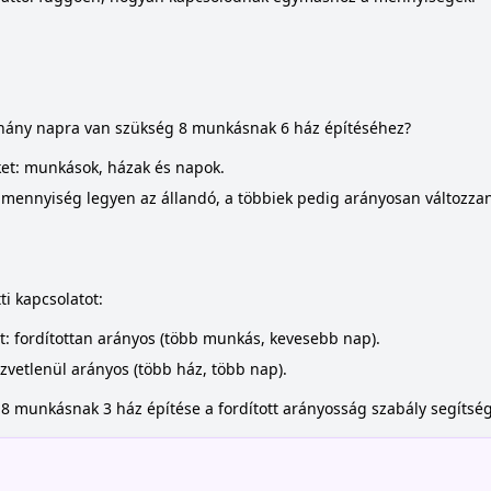
, hány napra van szükség 8 munkásnak 6 ház építéséhez?
ket: munkások, házak és napok.
y mennyiség legyen az állandó, a többiek pedig arányosan változza
i kapcsolatot:
t: fordítottan arányos (több munkás, kevesebb nap).
zvetlenül arányos (több ház, több nap).
 8 munkásnak 3 ház építése a fordított arányosság szabály segítség