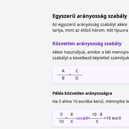
Egyszerű arányosság szabály
Az egyszerű arányosság szabályt akkor 
tartja, mint az előző három. Két típusra 
Közvetlen arányosság szabály
Akkor használjuk, amikor a két mennyisé
szabályt a következő képlettel számítjuk
A
C
=
B
D
Példa közvetlen arányosságra
Ha 5 alma 10 euróba kerül, mennyibe k
5
8
10 · 8
⟹
=
X
=
=
16
euró
10
X
5