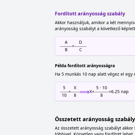
Fordított arányosság szabály
Akkor használjuk, amikor a két mennyiség
arányosság szabályt a következő képlett
A
D
=
B
C
Példa fordított arányosságra
Ha 5 munkás 10 nap alatt végez el egy
5
X
5 · 10
⟹
=
X
=
=
6.25
nap
10
8
8
Összetett arányosság szabály
Az összetett arányosság szabályt akkor 
többivel. Közvetlen vagy fordított leh