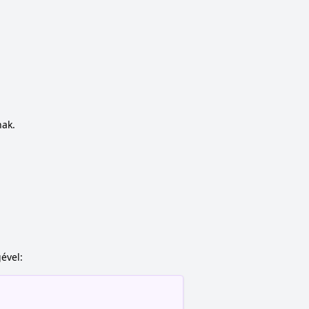
nak.
ével: