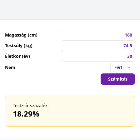
Magasság (cm)
Testsúly (kg)
Életkor (év)
Nem
Számítás
Testzsír százalék:
18.29
%