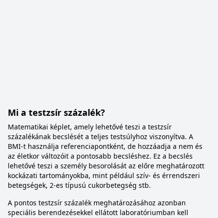
Mi a testzsír százalék?
Matematikai képlet, amely lehetővé teszi a testzsír
százalékának becslését a teljes testsúlyhoz viszonyítva. A
BMI-t használja referenciapontként, de hozzáadja a nem és
az életkor változóit a pontosabb becsléshez. Ez a becslés
lehetővé teszi a személy besorolását az előre meghatározott
kockázati tartományokba, mint például szív- és érrendszeri
betegségek, 2-es típusú cukorbetegség stb.
A pontos testzsír százalék meghatározásához azonban
speciális berendezésekkel ellátott laboratóriumban kell