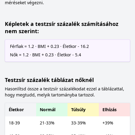
méréseket végezni.
Képletek a testzsír százalék számításához
nem szerint:
Férfiak = 1.2 · BMI + 0.23 · Életkor - 16.2
Nők = 1.2 · BMI + 0.23 · Életkor - 5.4
Testzsír százalék táblázat nőknél
Hasonlítsd össze a testzsír százalékodat ezzel a táblázattal,
hogy megtudd, melyik tartományba tartozol.
Életkor
Normál
Túlsúly
Elhízás
18-39
21-33%
33-39%
+39%