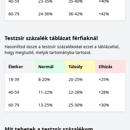
40-59
23-35%
35-40%
+40%
60-79
24-36%
36-42%
+42%
Testzsír százalék táblázat férfiaknál
Hasonlítsd össze a testzsír százalékodat ezzel a táblázattal,
hogy megtudd, melyik tartományba tartozol.
Életkor
Normál
Túlsúly
Elhízás
18-39
8-20%
20-25%
+25%
40-59
11-22%
22-28%
+28%
60-79
13-25%
25-30%
+30%
Mit tehetek a testzsír százalékom