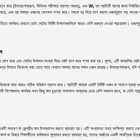
্ব করে (উদাহরণস্বরূপ, বিভিন্ন পরীক্ষায় প্রাপ্ত নম্বর), এবং
W
হল প্রতিটি মানের জন্য নির্ধারিত 
i
 করে, এবং হর সমস্ত ওজনের যোগফল গণনা করে। লবকে হর দিয়ে ভাগ করলে ওজনযুক্ত গড় পাওয়া য
িতিতে কার্যকর যেখানে ডেটা সেটের নির্দিষ্ট উপাদানগুলিকে আরও বেশি গুরুত্ব দেওয়া প্রয়োজন। ওজনযুক্
্য
 যোগ করে এবং সেটের উপাদান সংখ্যা দিয়ে মোট ভাগ করে গণনা করা হয়। মূলত, এটি মানগুলির মোট 
ষেত্র হিসাবে বিবেচনা করা যেতে পারে যেখানে সমস্ত মানের সমান ওজন রয়েছে। উদাহরণস্বরূপ, যদ
 বিবেচনা করে আরও সঠিক পরিমাপ প্রদান করে। প্রতিটি মানকে একটি নির্দিষ্ট ওজন বা শতাংশ দ্বারা
শেষভাবে কার্যকর যখন কিছু মান চূড়ান্ত ফলাফলে অন্যদের চেয়ে বেশি অবদান রাখে, যা ডেটা পয়েন্টগ
ি সাধারণ বা কেন্দ্রীয় মান উপস্থাপন করতে ব্যবহৃত হয়। এটি সংখ্যাগত তথ্য সংক্ষিপ্ত করতে এব
োর্স বা বিষয়ে শিক্ষার্থীদের কর্মক্ষমতা মূল্যায়ন করতে ব্যবহৃত হয়, তাদের অর্জনের একটি সামগ্রিক চ