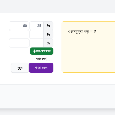
%
ওজনযুক্ত গড় =
?
%
%
মান যোগ করুন
সমান ওজন
মুছুন
গণনা করুন