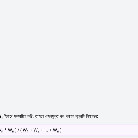
W
হিসাবে সংজ্ঞায়িত করি, তাহলে ওজনযুক্ত গড় গণনার সূত্রটি নিম্নরূপ:
i
V
* W
) / ( W
+ W
+ ... + W
)
n
n
1
2
n