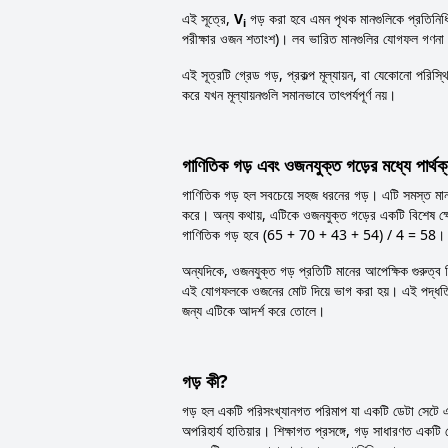
এই সূত্রে,
V
গড় করা হবে এমন পৃথক মানগুলিকে প্রতিনিধিত
i
পরীক্ষার ওজন শতাংশ)। লব ভারিত মানগুলির যোগফল গণনা
এই সূত্রটি গ্রেড গড়, প্রকল্প মূল্যায়ন, বা যেকোনো পরিস্থ
করে যখন মূল্যায়নগুলি সমানভাবে তাৎপর্যপূর্ণ নয়।
গাণিতিক গড় এবং ওজনযুক্ত গড়ের মধ্যে পার্থক
গাণিতিক গড় হল সবচেয়ে সহজ ধরনের গড়। এটি সমস্ত মান
করে। অন্য কথায়, এটিকে ওজনযুক্ত গড়ের একটি বিশেষ ক্
গাণিতিক গড় হবে (65 + 70 + 43 + 54) / 4 = 58।
অন্যদিকে, ওজনযুক্ত গড় প্রতিটি মানের আপেক্ষিক গুরুত্ব
এই যোগফলকে ওজনের মোট দিয়ে ভাগ করা হয়। এই পদ্ধতিটি বি
জন্য এটিকে আদর্শ করে তোলে।
গড় কী?
গড় হল একটি পরিসংখ্যানগত পরিমাপ যা একটি ডেটা সেটে একট
অপরিহার্য হাতিয়ার। শিক্ষাগত প্রসঙ্গে, গড় সাধারণত একটি ক