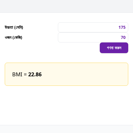
উচ্চতা (সেমি)
ওজন (কেজি)
গণনা করুন
BMI =
22.86