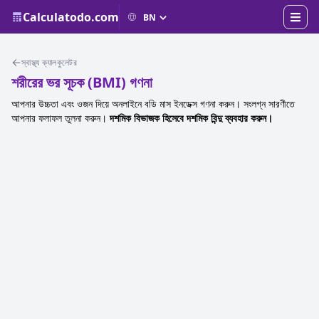
Calculatodo.com
স্বাস্থ্য ক্যালকুলেটর
শরীরের ভর সূচক (BMI) গণনা
আপনার উচ্চতা এবং ওজন দিয়ে অনলাইনে বডি মাস ইনডেক্স গণনা করুন। সংলগ্ন সারণীতে
আপনার ফলাফল তুলনা করুন।
দশমিক বিভাজক হিসেবে দশমিক বিন্দু ব্যবহার করুন।