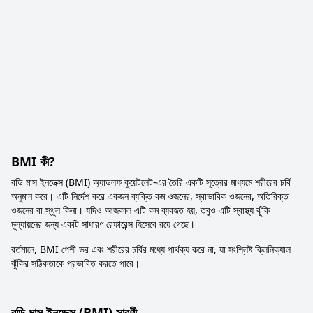
BMI কী?
বডি মাস ইনডেক্স (BMI) অ্যাডলফ কুয়েটলেট-এর তৈরি একটি সূত্রের মাধ্যমে শরীরের চর্বি
অনুমান করে। এটি নির্দেশ করে একজন ব্যক্তি কম ওজনের, স্বাভাবিক ওজনের, অতিরিক্ত
ওজনের বা স্থূল কিনা। যদিও আজকাল এটি কম ব্যবহৃত হয়, তবুও এটি স্বাস্থ্য ঝুঁকি
মূল্যায়নের জন্য একটি সাধারণ রেফারেন্স হিসেবে রয়ে গেছে।
বর্তমানে, BMI পেশী ভর এবং শরীরের চর্বির মধ্যে পার্থক্য করে না, যা সংশ্লিষ্ট ক্লিনিক্যাল
ঝুঁকির সঠিকতাকে প্রভাবিত করতে পারে।
বডি মাস ইনডেক্স (BMI) সারণী