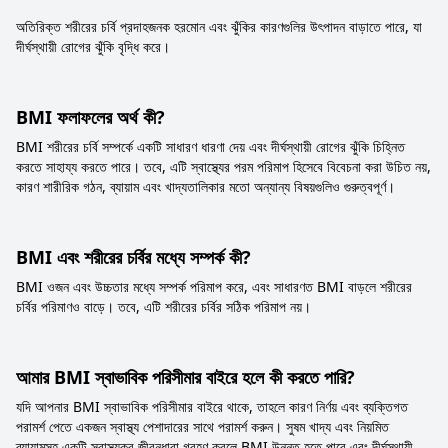
অতিরিক্ত শরীরের চর্বি প্রদাহজনক হরমোন এবং ঝুঁকির কারণগুলির উৎপাদন বাড়াতে পারে, যা
দীর্ঘস্থায়ী রোগের ঝুঁকি বৃদ্ধি করে।
BMI ফলাফলের অর্থ কী?
BMI শরীরের চর্বি সম্পর্কে একটি সাধারণ ধারণা দেয় এবং দীর্ঘস্থায়ী রোগের ঝুঁকি চিহ্নিত
করতে সাহায্য করতে পারে। তবে, এটি স্বাস্থ্যের পরম পরিমাপ হিসেবে বিবেচনা করা উচিত নয়,
কারণ শারীরিক গঠন, ব্যায়াম এবং খাদ্যতালিকার মতো অন্যান্য বিষয়গুলিও গুরুত্বপূর্ণ।
BMI এবং শরীরের চর্বির মধ্যে সম্পর্ক কী?
BMI ওজন এবং উচ্চতার মধ্যে সম্পর্ক পরিমাপ করে, এবং সাধারণত BMI বাড়লে শরীরের
চর্বির পরিমাণও বাড়ে। তবে, এটি শরীরের চর্বির সঠিক পরিমাপ নয়।
আমার BMI স্বাভাবিক পরিসীমার বাইরে হলে কী করতে পারি?
যদি আপনার BMI স্বাভাবিক পরিসীমার বাইরে থাকে, তাহলে কারণ নির্ণয় এবং ব্যক্তিগত
পরামর্শ পেতে একজন স্বাস্থ্য পেশাদারের সাথে পরামর্শ করুন। সুষম খাদ্য এবং নিয়মিত
ব্যায়ামসহ একটি স্বাস্থ্যকর জীবনধারা গ্রহণ করলে BMI উন্নত হতে পারে এবং দীর্ঘস্থায়ী