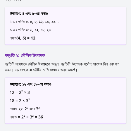
উদাহরণ: ৪ এবং ৬-এর লসাগু
৪-এর গুণিতক: ৪, ৮,
১২
, ১৬, ২০...
৬-এর গুণিতক: ৬,
১২
, ১৮, ২৪...
লসাগু(4, 6) =
12
পদ্ধতি ২: মৌলিক উৎপাদক
প্রতিটি সংখ্যাকে মৌলিক উৎপাদকে ভাঙুন, প্রতিটি উৎপাদক সর্বোচ্চ ঘাতসহ নিন এবং গুণ
করুন। বড় সংখ্যা বা দুইটির বেশি সংখ্যার জন্য আদর্শ।
উদাহরণ: ১২ এবং ১৮-এর লসাগু
12 = 2² × 3
18 = 2 × 3²
নেওয়া হয়: 2² এবং 3²
লসাগু = 2² × 3² =
36