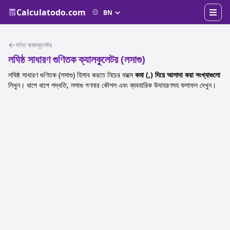
Calculatodo.com
গণিত ক্যালকুলেটর
লঘিষ্ঠ সাধারণ গুণিতক ক্যালকুলেটর (লসাগু)
লঘিষ্ঠ সাধারণ গুণিতক (লসাগু) হিসাব করতে নিচের বাক্সে
কমা (,) দিয়ে আলাদা করা সংখ্যাগুলো
লিখুন। ধাপে ধাপে পদ্ধতি, লসাগু গণনার কৌশল এবং ব্যবহারিক উদাহরণসহ ফলাফল দেখুন।