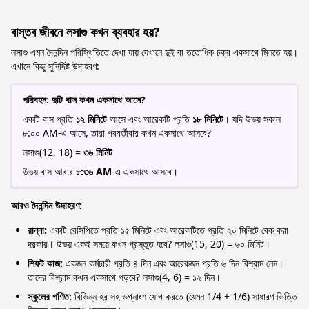
বাস্তব জীবনে লসাগু কখন ব্যবহার হয়?
লসাগু এমন দৈনন্দিন পরিস্থিতিতে দেখা যায় যেখানে দুই বা ততোধিক চক্র একসাথে মিলতে হয়।
এখানে কিছু সুনির্দিষ্ট উদাহরণ:
পরিবহন: দুটি বাস কখন একসাথে আসে?
একটি বাস প্রতি
১২ মিনিটে
আসে এবং আরেকটি প্রতি
১৮ মিনিটে
। যদি উভয় সকাল
৮:০০ AM-এ আসে, তারা পরবর্তীবার কখন একসাথে আসবে?
লসাগু(12, 18) =
৩৬ মিনিট
উভয় বাস আবার
৮:৩৬ AM
-এ একসাথে আসবে।
আরও দৈনন্দিন উদাহরণ:
রান্না:
একটি রেসিপিতে প্রতি ১৫ মিনিটে এবং আরেকটিতে প্রতি ২০ মিনিটে বেক করা
দরকার। উভয় একই সময়ে কখন প্রস্তুত হবে? লসাগু(15, 20) = ৬০ মিনিট।
শিফট কাজ:
একজন কর্মচারী প্রতি ৪ দিন এবং আরেকজন প্রতি ৬ দিন বিশ্রাম নেন।
তাদের বিশ্রাম কখন একসাথে পড়বে? লসাগু(4, 6) = ১২ দিন।
স্কুলের গণিত:
বিভিন্ন হর সহ ভগ্নাংশ যোগ করতে (যেমন 1/4 + 1/6) সাধারণ ভিত্তি