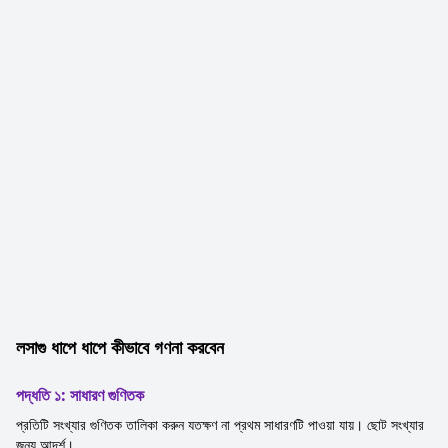
লসাগু ধাপে ধাপে কীভাবে গণনা করবেন
পদ্ধতি ১: সাধারণ গুণিতক
প্রতিটি সংখ্যার গুণিতক তালিকা করুন যতক্ষণ না প্রথম সাধারণটি পাওয়া যায়। ছোট সংখ্যার
জন্য আদর্শ।