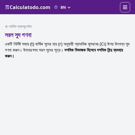
Calculatodo.com
আর্থিক ক্যালকুলেটর
সরল সুদ গণনা
একটি নির্দিষ্ট সময়ে (t) বার্ষিক সুদের হার (r) অনুযায়ী প্রাথমিক মূলধনের (Ci) উপর উৎপন্ন সুদ
গণনা করুন। উদাহরণসহ সরল সুদের সূত্র।
দশমিক বিভাজক হিসেবে দশমিক বিন্দু ব্যবহার
করুন।