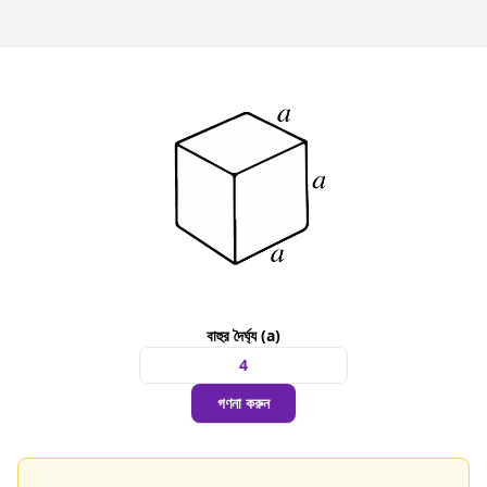
বাহুর দৈর্ঘ্য (a)
গণনা করুন