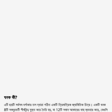
ঘনক কী?
এটি ছয়টি সর্বসম বর্গাকার তল দ্বারা গঠিত একটি ত্রিমাত্রিক জ্যামিতিক চিত্র। একটি ঘনক
8টি সমদূরবর্তী শীর্ষবিন্দু যুক্ত করে তৈরি হয়, যা 12টি সমান আকারের বাহু ব্যবহার করে, যেগুলি