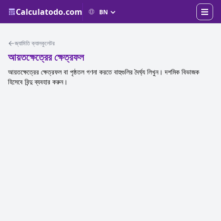
Calculatodo.com
জ্যামিতি ক্যালকুলেটর
আয়তক্ষেত্রের ক্ষেত্রফল
আয়তক্ষেত্রের ক্ষেত্রফল বা পৃষ্ঠতল গণনা করতে বাহুগুলির দৈর্ঘ্য লিখুন। দশমিক বিভাজক
হিসেবে বিন্দু ব্যবহার করুন।