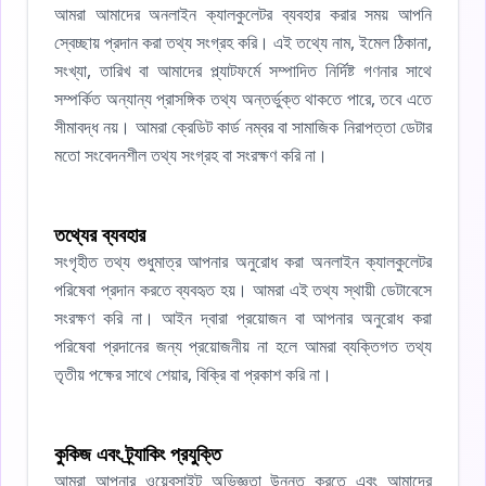
আমরা আমাদের অনলাইন ক্যালকুলেটর ব্যবহার করার সময় আপনি
স্বেচ্ছায় প্রদান করা তথ্য সংগ্রহ করি। এই তথ্যে নাম, ইমেল ঠিকানা,
সংখ্যা, তারিখ বা আমাদের প্ল্যাটফর্মে সম্পাদিত নির্দিষ্ট গণনার সাথে
সম্পর্কিত অন্যান্য প্রাসঙ্গিক তথ্য অন্তর্ভুক্ত থাকতে পারে, তবে এতে
সীমাবদ্ধ নয়। আমরা ক্রেডিট কার্ড নম্বর বা সামাজিক নিরাপত্তা ডেটার
মতো সংবেদনশীল তথ্য সংগ্রহ বা সংরক্ষণ করি না।
তথ্যের ব্যবহার
সংগৃহীত তথ্য শুধুমাত্র আপনার অনুরোধ করা অনলাইন ক্যালকুলেটর
পরিষেবা প্রদান করতে ব্যবহৃত হয়। আমরা এই তথ্য স্থায়ী ডেটাবেসে
সংরক্ষণ করি না। আইন দ্বারা প্রয়োজন বা আপনার অনুরোধ করা
পরিষেবা প্রদানের জন্য প্রয়োজনীয় না হলে আমরা ব্যক্তিগত তথ্য
তৃতীয় পক্ষের সাথে শেয়ার, বিক্রি বা প্রকাশ করি না।
কুকিজ এবং ট্র্যাকিং প্রযুক্তি
আমরা আপনার ওয়েবসাইট অভিজ্ঞতা উন্নত করতে এবং আমাদের