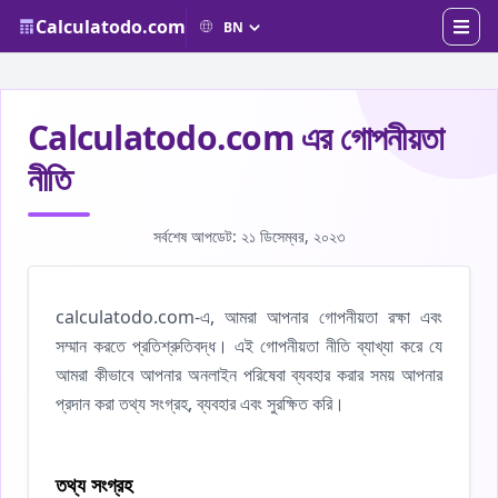
Calculatodo.com
Calculatodo.com এর গোপনীয়তা
নীতি
সর্বশেষ আপডেট: ২১ ডিসেম্বর, ২০২৩
calculatodo.com-এ, আমরা আপনার গোপনীয়তা রক্ষা এবং
সম্মান করতে প্রতিশ্রুতিবদ্ধ। এই গোপনীয়তা নীতি ব্যাখ্যা করে যে
আমরা কীভাবে আপনার অনলাইন পরিষেবা ব্যবহার করার সময় আপনার
প্রদান করা তথ্য সংগ্রহ, ব্যবহার এবং সুরক্ষিত করি।
তথ্য সংগ্রহ