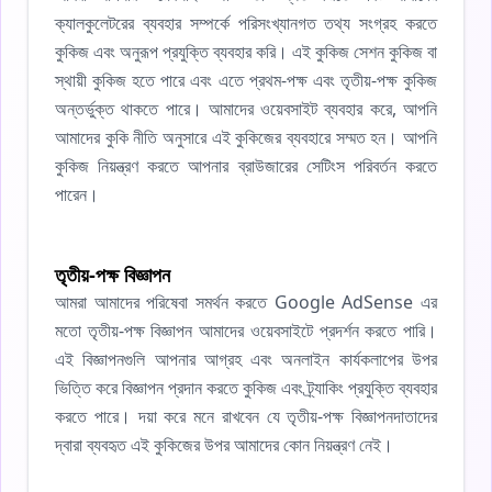
ক্যালকুলেটরের ব্যবহার সম্পর্কে পরিসংখ্যানগত তথ্য সংগ্রহ করতে
কুকিজ এবং অনুরূপ প্রযুক্তি ব্যবহার করি। এই কুকিজ সেশন কুকিজ বা
স্থায়ী কুকিজ হতে পারে এবং এতে প্রথম-পক্ষ এবং তৃতীয়-পক্ষ কুকিজ
অন্তর্ভুক্ত থাকতে পারে। আমাদের ওয়েবসাইট ব্যবহার করে, আপনি
আমাদের কুকি নীতি অনুসারে এই কুকিজের ব্যবহারে সম্মত হন। আপনি
কুকিজ নিয়ন্ত্রণ করতে আপনার ব্রাউজারের সেটিংস পরিবর্তন করতে
পারেন।
তৃতীয়-পক্ষ বিজ্ঞাপন
আমরা আমাদের পরিষেবা সমর্থন করতে Google AdSense এর
মতো তৃতীয়-পক্ষ বিজ্ঞাপন আমাদের ওয়েবসাইটে প্রদর্শন করতে পারি।
এই বিজ্ঞাপনগুলি আপনার আগ্রহ এবং অনলাইন কার্যকলাপের উপর
ভিত্তি করে বিজ্ঞাপন প্রদান করতে কুকিজ এবং ট্র্যাকিং প্রযুক্তি ব্যবহার
করতে পারে। দয়া করে মনে রাখবেন যে তৃতীয়-পক্ষ বিজ্ঞাপনদাতাদের
দ্বারা ব্যবহৃত এই কুকিজের উপর আমাদের কোন নিয়ন্ত্রণ নেই।