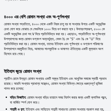
৪০০০ এর বেশি রোমান সংখ্যা এবং অ-পূর্ণসংখ্যা
রোমান সংখ্যা পদ্ধতিতে, ৪০০০ থেকে একটি নিয়ম চালু হয় যা সংখ্যার উপরে একটি অনুভূমিক
রেখা যোগ করে বোঝায় যে সেগুলিকে ১০০০ দিয়ে গুণ করতে হবে। উদাহরণস্বরূপ, ৫০০০ কে
একটি অনুভূমিক রেখা সহ V দিয়ে প্রতিনিধিত্ব করা হয়। এছাড়াও, পদ্ধতিটিতে অ-পূর্ণসংখ্যা
উপস্থাপনের জন্য রোমান ভগ্নাংশ অন্তর্ভুক্ত, যেমন ½ কে "S" এবং ⅓ কে "U" দিয়ে
প্রতিনিধিত্ব করা হয়। রোমান সংখ্যা, তাদের ইতিহাস এবং পূর্ণসংখ্যা ও ভগ্নাংশ পরিমাণের
উপস্থাপনে বহুমুখীতা নিয়ে, আমাদের সাংস্কৃতিক ও ভাষাগত ঐতিহ্যের একটি মূল্যবান অংশ
হিসেবে রয়ে গেছে।
ইতিহাস জুড়ে রোমান সংখ্যা
প্রাচীন রোমে উদ্ভূত রোমান সংখ্যার একটি সমৃদ্ধ ইতিহাস এবং আধুনিক সমাজে স্থায়ী প্রভাব
রয়েছে। আরবি সংখ্যার প্রাধান্য সত্ত্বেও, রোমান সংখ্যা বিভিন্ন ক্ষেত্রে গুরুত্বপূর্ণ ভূমিকা
পালন করে চলেছে:
ঘড়ির ডিজাইন:
রোমান সংখ্যা ঘড়ির ডায়ালে সময় নির্দেশ করার জন্য একটি ক্লাসিক পছন্দ,
যা মার্জিত স্পর্শ যোগ করে।
শতাব্দী ও যুগ:
ইতিহাস এবং সাহিত্যে শতাব্দী সাধারণত রোমান সংখ্যায় প্রকাশ করা হয়,