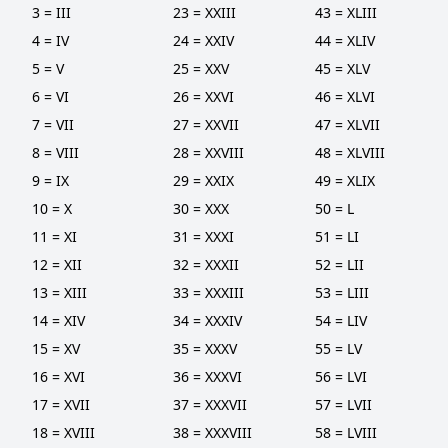
3 = III
23 = XXIII
43 = XLIII
4 = IV
24 = XXIV
44 = XLIV
5 = V
25 = XXV
45 = XLV
6 = VI
26 = XXVI
46 = XLVI
7 = VII
27 = XXVII
47 = XLVII
8 = VIII
28 = XXVIII
48 = XLVIII
9 = IX
29 = XXIX
49 = XLIX
10 = X
30 = XXX
50 = L
11 = XI
31 = XXXI
51 = LI
12 = XII
32 = XXXII
52 = LII
13 = XIII
33 = XXXIII
53 = LIII
14 = XIV
34 = XXXIV
54 = LIV
15 = XV
35 = XXXV
55 = LV
16 = XVI
36 = XXXVI
56 = LVI
17 = XVII
37 = XXXVII
57 = LVII
18 = XVIII
38 = XXXVIII
58 = LVIII