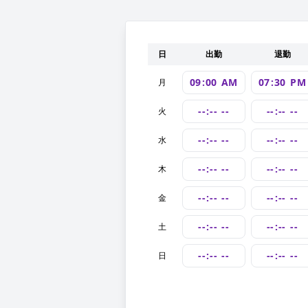
日
出勤
退勤
月
火
水
木
金
土
日