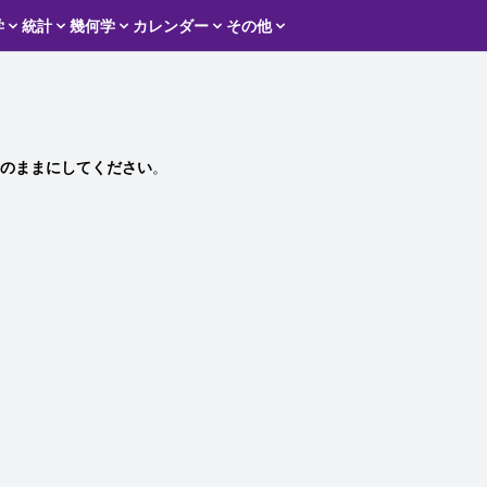
学
統計
幾何学
カレンダー
その他
のままにしてください
。