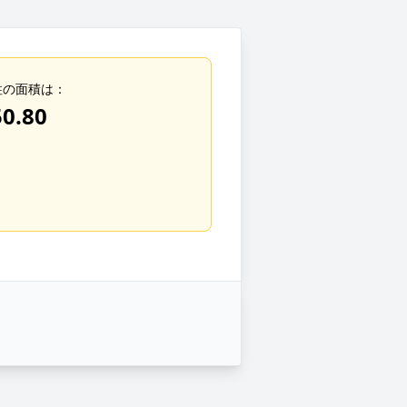
柱の面積は：
50.80