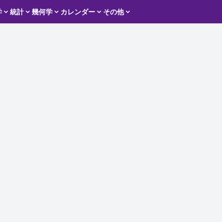
学
統計
幾何学
カレンダー
その他