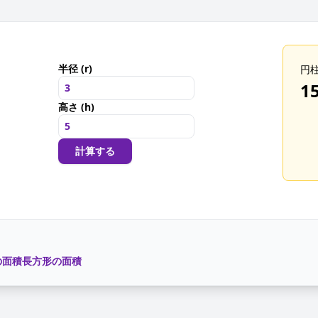
半径 (r)
円
1
高さ (h)
計算する
の面積
長方形の面積