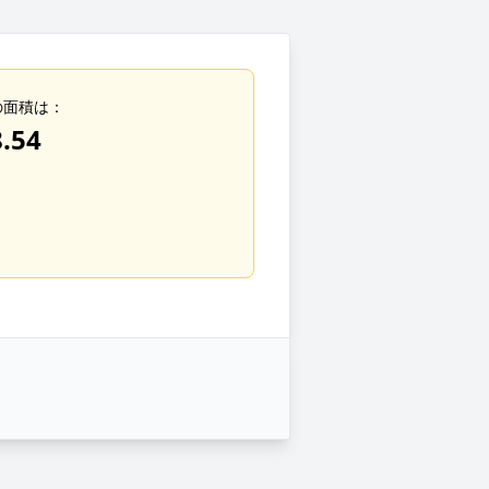
の面積は：
.54