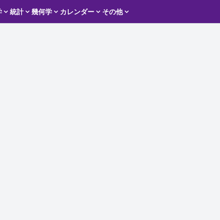
学
統計
幾何学
カレンダー
その他