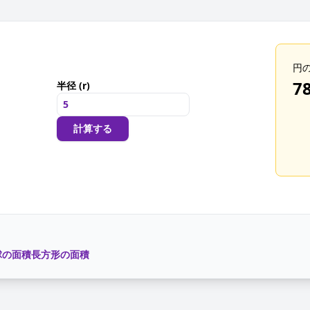
円
78
半径 (r)
計算する
球の面積
長方形の面積