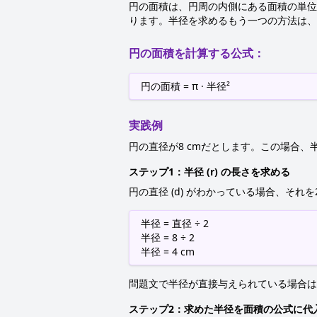
円の面積は、円周の内側にある面積の単位
ります。半径を求めるもう一つの方法は、直
円の面積を計算する公式：
円の面積 = π · 半径²
実践例
円の直径が8 cmだとします。この場合、半径
ステップ1：半径 (r) の長さを求める
円の直径 (d) がわかっている場合、それを
半径 = 直径 ÷ 2
半径 = 8 ÷ 2
半径 = 4 cm
問題文で半径が直接与えられている場合は
ステップ2：求めた半径を面積の公式に代