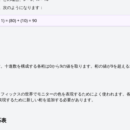
。次のようになります：
 1) = (80) + (10) = 90
す。十進数を構成する各桁は0から9の値を取ります。桁の値が9を超え
ラフィックスの世界でモニターの色を表現するためによく使われます。各
表現するために新しい桁を追加する必要があります。
応表