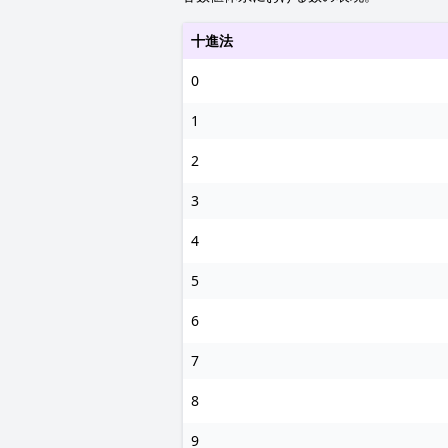
十進法
0
1
2
3
4
5
6
7
8
9