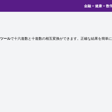
金融
健康
数
ツール
で十六進数と十進数の相互変換ができます。正確な結果を簡単に