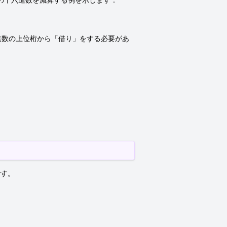
六進数の上位桁から「借り」をする必要があ
です。