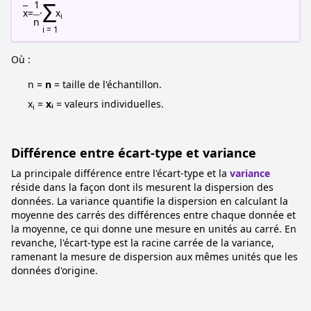
Σ
1
x
=
·
x
i
n
i = 1
Où :
n =
n
= taille de l'échantillon.
x
=
xᵢ
= valeurs individuelles.
i
Différence entre écart-type et variance
La principale différence entre l'écart-type et la
variance
réside dans la façon dont ils mesurent la dispersion des
données. La variance quantifie la dispersion en calculant la
moyenne des carrés des différences entre chaque donnée et
la moyenne, ce qui donne une mesure en unités au carré. En
revanche, l'écart-type est la racine carrée de la variance,
ramenant la mesure de dispersion aux mêmes unités que les
données d'origine.