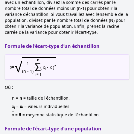
avec un échantillon, divisez la somme des carrés par le
nombre total de données moins un (n-1) pour obtenir la
variance d’échantillon. Si vous travaillez avec l’ensemble de la
population, divisez par le nombre total de données (N) pour
obtenir la variance de population. Enfin, prenez la racine
carrée de la variance pour obtenir l’écart-type.
Formule de l’écart-type d’un échantillon
√
n
Σ
1
2
s
=
·
( x
-
x
)
i
(n - 1)
i = 1
Où :
n =
n
= taille de l'échantillon.
x
=
xᵢ
= valeurs individuelles.
i
x
=
x̄
= moyenne statistique de l'échantillon.
Formule de l’écart-type d’une population