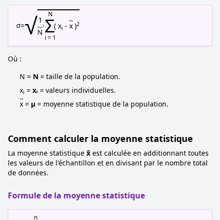
√
N
Σ
1
2
σ
=
·
( x
-
x
)
i
N
i = 1
Où :
N =
N
= taille de la population.
x
=
xᵢ
= valeurs individuelles.
i
x
=
μ
= moyenne statistique de la population.
Comment calculer la moyenne statistique
La moyenne statistique
x̄
est calculée en additionnant toutes
les valeurs de l'échantillon et en divisant par le nombre total
de données.
Formule de la moyenne statistique
n