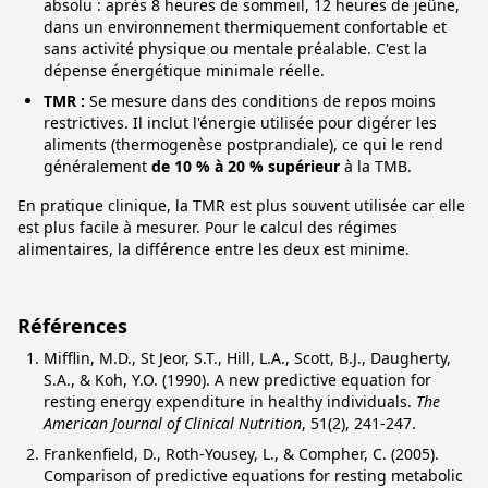
absolu : après 8 heures de sommeil, 12 heures de jeûne,
dans un environnement thermiquement confortable et
sans activité physique ou mentale préalable. C'est la
dépense énergétique minimale réelle.
TMR :
Se mesure dans des conditions de repos moins
restrictives. Il inclut l'énergie utilisée pour digérer les
aliments (thermogenèse postprandiale), ce qui le rend
généralement
de 10 % à 20 % supérieur
à la TMB.
En pratique clinique, la TMR est plus souvent utilisée car elle
est plus facile à mesurer. Pour le calcul des régimes
alimentaires, la différence entre les deux est minime.
Références
Mifflin, M.D., St Jeor, S.T., Hill, L.A., Scott, B.J., Daugherty,
S.A., & Koh, Y.O. (1990). A new predictive equation for
resting energy expenditure in healthy individuals.
The
American Journal of Clinical Nutrition
, 51(2), 241-247.
Frankenfield, D., Roth-Yousey, L., & Compher, C. (2005).
Comparison of predictive equations for resting metabolic