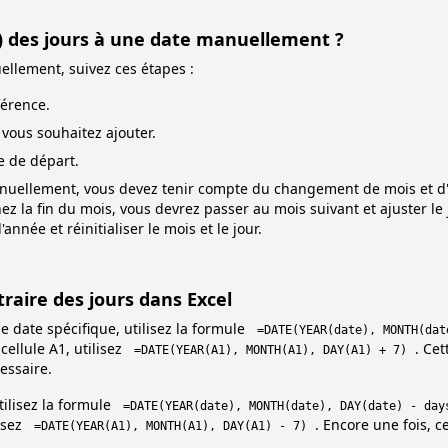
) des jours à une date manuellement ?
ellement, suivez ces étapes :
férence.
vous souhaitez ajouter.
e de départ.
anuellement, vous devez tenir compte du changement de mois et d'
ez la fin du mois, vous devrez passer au mois suivant et ajuster le 
nnée et réinitialiser le mois et le jour.
raire des jours dans Excel
e date spécifique, utilisez la formule
=DATE(YEAR(date), MONTH(dat
cellule A1, utilisez
. Ce
=DATE(YEAR(A1), MONTH(A1), DAY(A1) + 7)
essaire.
tilisez la formule
=DATE(YEAR(date), MONTH(date), DAY(date) - day
lisez
. Encore une fois, 
=DATE(YEAR(A1), MONTH(A1), DAY(A1) - 7)