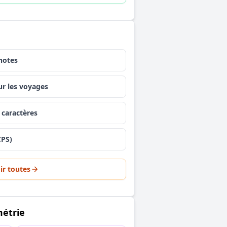
notes
r les voyages
caractères
CPS)
ir toutes
métrie