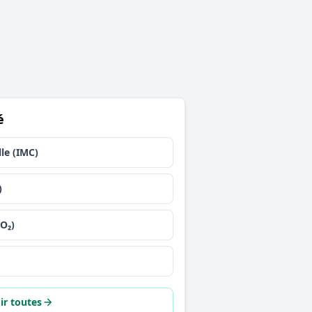
é
le (IMC)
)
iO₂)
ir toutes