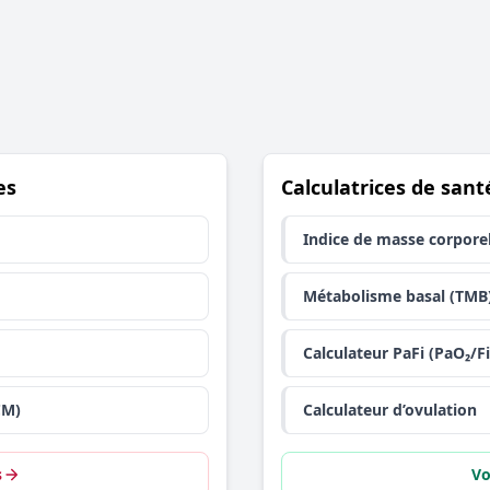
es
Calculatrices de sant
Indice de masse corporel
Métabolisme basal (TMB
Calculateur PaFi (PaO₂/F
CM)
Calculateur d’ovulation
s
Vo