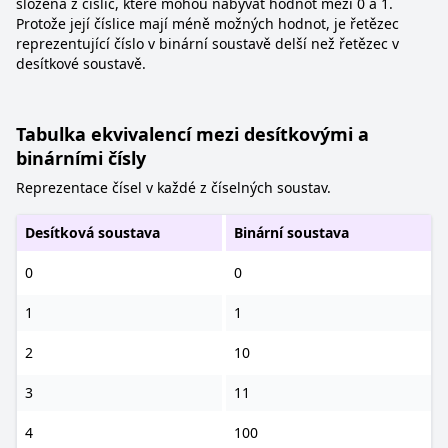
složena z číslic, které mohou nabývat hodnot mezi 0 a 1.
Protože její číslice mají méně možných hodnot, je řetězec
reprezentující číslo v binární soustavě delší než řetězec v
desítkové soustavě.
Tabulka ekvivalencí mezi desítkovými a
binárními čísly
Reprezentace čísel v každé z číselných soustav.
Desítková soustava
Binární soustava
0
0
1
1
2
10
3
11
4
100