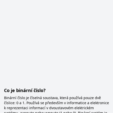
Co je binární číslo?
Binární číslo je číselná soustava, která používá pouze dvě
číslice: 0 a 1. Používá se především v informatice a elektronice
k reprezentaci informací v dvoustavovém elektrickém
systému, zapnuto nebo vypnuto (1 nebo 0). Binární systém je