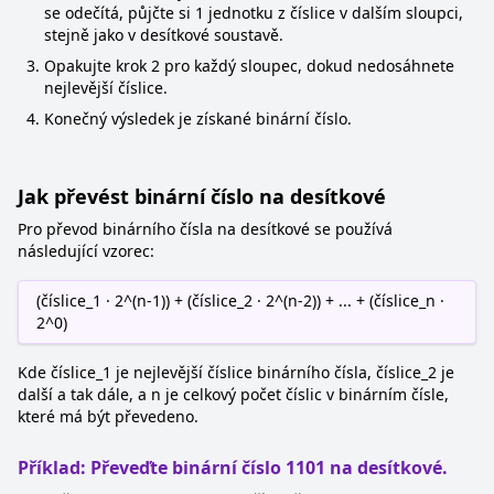
se odečítá, půjčte si 1 jednotku z číslice v dalším sloupci,
stejně jako v desítkové soustavě.
Opakujte krok 2 pro každý sloupec, dokud nedosáhnete
nejlevější číslice.
Konečný výsledek je získané binární číslo.
Jak převést binární číslo na desítkové
Pro převod binárního čísla na desítkové se používá
následující vzorec:
(číslice_1 · 2^(n-1)) + (číslice_2 · 2^(n-2)) + ... + (číslice_n ·
2^0)
Kde číslice_1 je nejlevější číslice binárního čísla, číslice_2 je
další a tak dále, a n je celkový počet číslic v binárním čísle,
které má být převedeno.
Příklad: Převeďte binární číslo 1101 na desítkové.