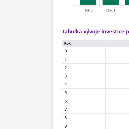
Tabulka vývoje investice 
Rok
0
1
2
3
4
5
6
7
8
9