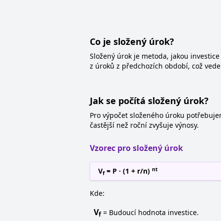
Co je složený úrok?
Složený úrok je metoda, jakou investice
z úroků z předchozích období, což vede 
Jak se počítá složený úrok?
Pro výpočet složeného úroku potřebujem
častější než roční zvyšuje výnosy.
Vzorec pro složený úrok
nt
V
= P · (1 + r/n)
f
Kde:
V
= Budoucí hodnota investice.
f