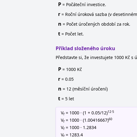
P
= Počáteční investice.
r
= Roční úroková sazba (v desetinném
n
= Počet úročených období za rok.
t
= Počet let.
Příklad složeného úroku
Představte si, že investujete 1000 Kč 
P
= 1000 Kč
r
= 0.05
n
= 12 (měsíční úročení)
t
= 5 let
12·5
V
= 1000 · (1 + 0.05/12)
f
60
V
= 1000 · (1.00416667)
f
V
= 1000 · 1.2834
f
V
= 1283.4
f