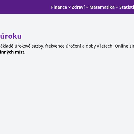
Finance
Zdraví
Matematika
Statist
 úroku
 základě úrokové sazby, frekvence úročení a doby v letech. Online 
inných míst.