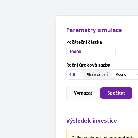
Parametry simulace
Počáteční částka
Roční úroková sazba
% úročení
Vymazat
Spočítat
Výsledek investice
Celková akumulovaná hodnota