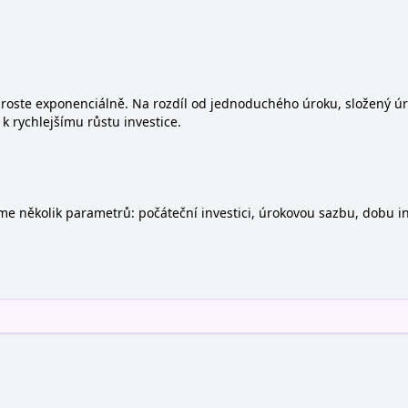
 roste exponenciálně. Na rozdíl od jednoduchého úroku, složený úrok
k rychlejšímu růstu investice.
e několik parametrů: počáteční investici, úrokovou sazbu, dobu inv