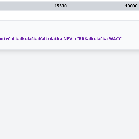
15530
10000
oteční kalkulačka
Kalkulačka NPV a IRR
Kalkulačka WACC