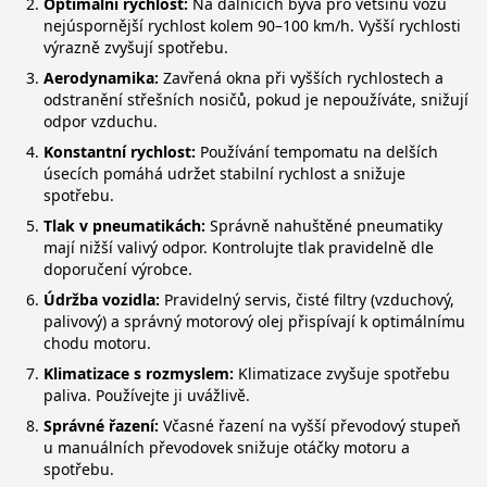
Optimální rychlost:
Na dálnicích bývá pro většinu vozů
nejúspornější rychlost kolem 90–100 km/h. Vyšší rychlosti
výrazně zvyšují spotřebu.
Aerodynamika:
Zavřená okna při vyšších rychlostech a
odstranění střešních nosičů, pokud je nepoužíváte, snižují
odpor vzduchu.
Konstantní rychlost:
Používání tempomatu na delších
úsecích pomáhá udržet stabilní rychlost a snižuje
spotřebu.
Tlak v pneumatikách:
Správně nahuštěné pneumatiky
mají nižší valivý odpor. Kontrolujte tlak pravidelně dle
doporučení výrobce.
Údržba vozidla:
Pravidelný servis, čisté filtry (vzduchový,
palivový) a správný motorový olej přispívají k optimálnímu
chodu motoru.
Klimatizace s rozmyslem:
Klimatizace zvyšuje spotřebu
paliva. Používejte ji uvážlivě.
Správné řazení:
Včasné řazení na vyšší převodový stupeň
u manuálních převodovek snižuje otáčky motoru a
spotřebu.