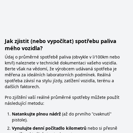
Jak zjistit (nebo vypočítat) spotřebu paliva
mého vozidla?
Údaj o průměrné spotřebě paliva (obvykle v l/100km nebo
km/l) naleznete v technické dokumentaci vašeho vozidla.
Berte však na vědomí, že výrobcem udávaná spotřeba je
měřena za ideálních laboratorních podmínek. Reálná
spotřeba závisí na stylu jízdy, zatížení vozidla, terénu a
dalších faktorech.
Pro zjištění vaší reálné průměrné spotřeby můžete použít
následující metodu:
Natankujte plnou nádrž
(až do prvního "cvaknutí"
pistole).
Vynulujte denní počítadlo kilometrů
nebo si přesně