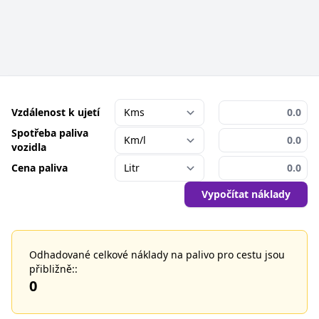
Vzdálenost k ujetí
Spotřeba paliva
vozidla
Cena paliva
Vypočítat náklady
Odhadované celkové náklady na palivo pro cestu jsou
přibližně::
0