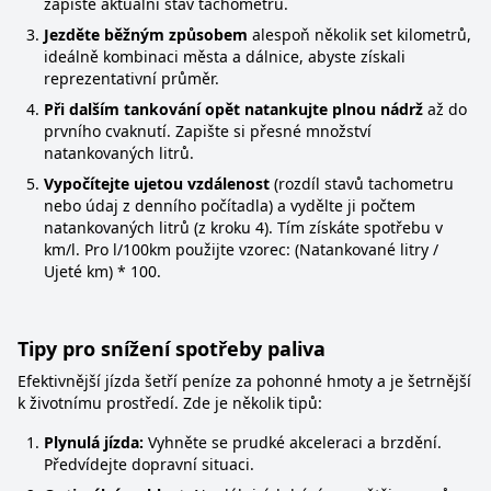
zapište aktuální stav tachometru.
Jezděte běžným způsobem
alespoň několik set kilometrů,
ideálně kombinaci města a dálnice, abyste získali
reprezentativní průměr.
Při dalším tankování opět natankujte plnou nádrž
až do
prvního cvaknutí. Zapište si přesné množství
natankovaných litrů.
Vypočítejte ujetou vzdálenost
(rozdíl stavů tachometru
nebo údaj z denního počítadla) a vydělte ji počtem
natankovaných litrů (z kroku 4). Tím získáte spotřebu v
km/l. Pro l/100km použijte vzorec: (Natankované litry /
Ujeté km) * 100.
Tipy pro snížení spotřeby paliva
Efektivnější jízda šetří peníze za pohonné hmoty a je šetrnější
k životnímu prostředí. Zde je několik tipů:
Plynulá jízda:
Vyhněte se prudké akceleraci a brzdění.
Předvídejte dopravní situaci.