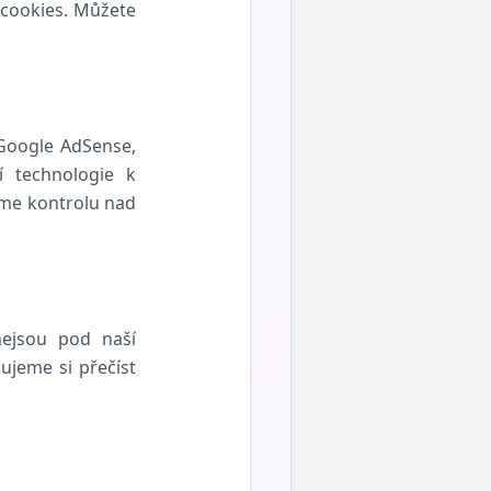
 cookies. Můžete
 Google AdSense,
í technologie k
áme kontrolu nad
nejsou pod naší
jeme si přečíst