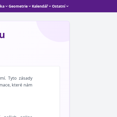
ika
Geometrie
Kalendář
Ostatní
u
mí. Tyto zásady
rmace, které nám