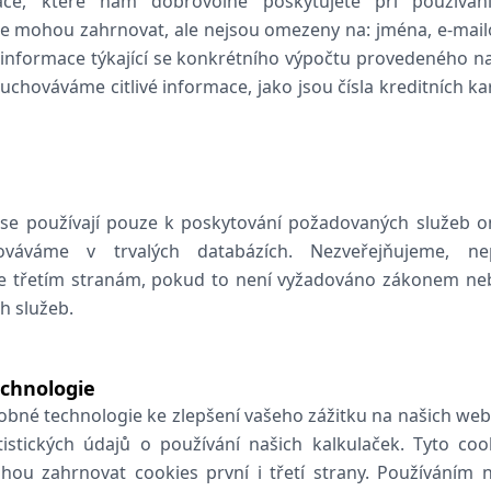
ce, které nám dobrovolně poskytujete při používání
e mohou zahrnovat, ale nejsou omezeny na: jména, e-mailov
 informace týkající se konkrétního výpočtu provedeného na
hováváme citlivé informace, jako jsou čísla kreditních ka
e používají pouze k poskytování požadovaných služeb on
ováváme v trvalých databázích. Nezveřejňujeme, n
e třetím stranám, pokud to není vyžadováno zákonem ne
h služeb.
echnologie
bné technologie ke zlepšení vašeho zážitku na našich we
istických údajů o používání našich kalkulaček. Tyto co
ohou zahrnovat cookies první i třetí strany. Používáním