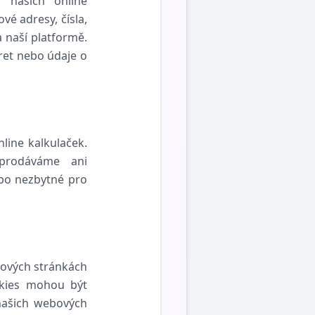
 našich online
é adresy, čísla,
 naší platformě.
ret nebo údaje o
line kalkulaček.
eprodáváme ani
bo nezbytné pro
bových stránkách
okies mohou být
 našich webových