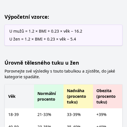
Výpočetní vzorce:
U mužů = 1.2 × BMI + 0.23 × věk − 16.2
U žen = 1.2 × BMI + 0.23 × věk − 5.4
Úrovně tělesného tuku u žen
Porovnejte své výsledky s touto tabulkou a zjistěte, do jaké
kategorie spadáte.
Nadváha
Obezita
Normální
Věk
(procento
(procento
procento
tuku)
tuku)
18-39
21-33%
33-39%
+39%
40-59
23-35%
35-40%
+40%