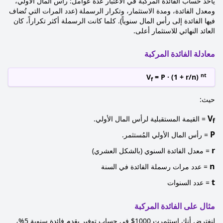
يأخذ حساب الفائدة المركبة في الاعتبار عدة عوامل: رأس المال الأولي،
ومعدل الفائدة، ومدة الاستثمار، وتكرار الرسملة (عدد المرات التي تُضاف
فيها الفائدة إلى رأس المال سنوياً). كلما كانت الرسملة أكثر تكراراً، كان
العائد النهائي للاستثمار أعلى.
معادلة الفائدة المركبة
nt
V
= P · (1 + r/n)
f
حيث:
V
= القيمة المستقبلية لرأس المال الأولي.
f
P
= رأس المال الأولي المُستثمر.
r
= معدل الفائدة السنوي (بالشكل العشري)
n
= عدد مرات رسملة الفائدة في السنة
t
= عدد السنوات
مثال على الفائدة المركبة
لنفترض أنك استثمرت 1000$ في حساب توفير يقدم فائدة سنوية 5%،