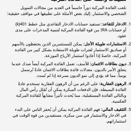
تلعب الفائدة المركبة دوراً حاسماً في العديد من مجالات التمويل
الشخصي والاستثمار. إليك بعض الأمثلة على تطبيقها في مواقف حقيقية:
الادخار للتقاعد:
تستفيد حسابات الادخار التقاعدي مثل خطط 401(k)
أو حسابات IRA من قوة الفائدة المركبة لتنمية المدخرات على مدى
عقود.
الاستثمارات طويلة الأجل:
يمكن للمستثمرين الذين يحتفظون بالأسهم
أو صناديق الاستثمار لفترات طويلة الاستفادة بشكل كبير من الفائدة
المركبة، خاصةً إذا أعادوا استثمار الأرباح الموزعة.
ديون بطاقات الائتمان:
للأسف، تعمل الفائدة المركبة أيضاً ضدك عندما
يتعلق الأمر بالديون. معدلات فائدة بطاقات الائتمان عادةً تُرسمل
يومياً، مما قد يؤدي إلى نمو الديون بسرعة إذا لم تُسدد.
الرهون العقارية:
على الرغم من أن الرهون العقارية تستخدم عادةً
الفائدة البسيطة، فإن الدفعات المبكرة يمكن أن تُقلل رأس المال
وبالتالي الفائدة المستقبلية، مما يُحدث تأثيراً مشابهاً للفائدة المركبة
العكسية.
التثقيف المالي:
فهم الفائدة المركبة يمكن أن يُحفز الناس على البدء
في الادخار والاستثمار في سن مبكرة، مستفيدين من قوة الوقت في
استثماراتهم.