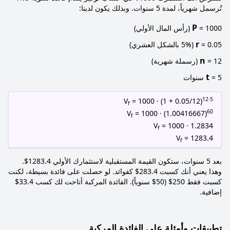
تُرسمل شهرياً، لمدة 5 سنوات. وبذلك يكون لدينا:
P
= 1000 (رأس المال الأولي)
r
= 0.05 (5% بالشكل العشري)
n
= 12 (رسملة شهرية)
t
= 5 سنوات
12·5
V
= 1000 · (1 + 0.05/12)
f
60
V
= 1000 · (1.00416667)
f
V
= 1000 · 1.2834
f
V
= 1283.4
f
بعد 5 سنوات، ستكون القيمة المستقبلية لاستثمارك الأولي 1283.4$.
وهذا يعني أنك كسبت 283.4$ كفوائد. لو حصلت على فائدة بسيطة، لكنت
كسبت فقط 250$ (50$ سنوياً). الفائدة المركبة أتاحت لك كسب 33.4$
إضافية.
تطبيقات وأمثلة على الفائدة المركبة