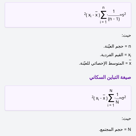
n
Σ
1
2
2
)
-
x
( x
·
=
s
i
(n - 1)
i = 1
حيث:
n = حجم العيّنة.
x
= القيم الفردية.
i
x
= المتوسط الإحصائي للعيّنة.
صيغة التباين السكاني
N
Σ
1
2
2
)
-
x
( x
·
=
σ
i
N
i = 1
حيث:
N = حجم المجتمع.