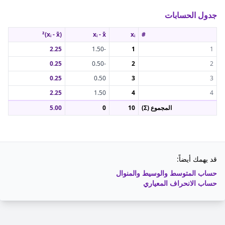
جدول الحسابات
(xᵢ - x̄)²
xᵢ - x̄
xᵢ
#
2.25
-1.50
1
1
0.25
-0.50
2
2
0.25
0.50
3
3
2.25
1.50
4
4
المجموع (Σ)
10
0
5.00
قد يهمك أيضاً:
حساب المتوسط والوسيط والمنوال
حساب الانحراف المعياري