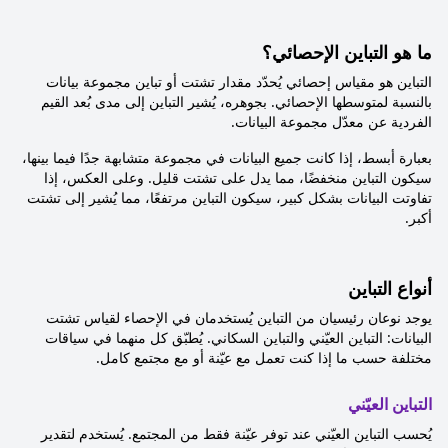
ما هو التباين الإحصائي؟
التباين هو مقياس إحصائي يُحدّد مقدار تشتت أو تباين مجموعة بيانات
بالنسبة لمتوسطها الإحصائي. بجوهره، يُشير التباين إلى مدى بُعد القيم
الفردية عن معدّل مجموعة البيانات.
بعبارة أبسط، إذا كانت جميع البيانات في مجموعة متشابهة جدًا فيما بينها،
سيكون التباين منخفضًا، مما يدل على تشتت قليل. وعلى العكس، إذا
تفاوتت البيانات بشكل كبير، سيكون التباين مرتفعًا، مما يُشير إلى تشتت
أكبر.
أنواع التباين
يوجد نوعان رئيسيان من التباين يُستخدمان في الإحصاء لقياس تشتت
البيانات: التباين العيّني والتباين السكاني. يُطبّق كل منهما في سياقات
مختلفة حسب ما إذا كنت تعمل مع عيّنة أو مع مجتمع كامل.
التباين العيّني
يُحسب التباين العيّني عند توفر عيّنة فقط من المجتمع. يُستخدم لتقدير