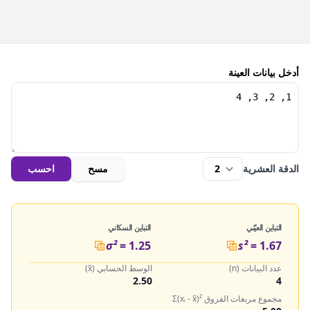
أدخل بيانات العينة
الدقة العشرية
مسح
احسب
التباين العيّني
التباين السكاني
σ²
=
1.25
s²
=
1.67
عدد البيانات (n)
الوسط الحسابي (x̄)
2.50
4
مجموع مربعات الفروق Σ(xᵢ - x̄)²