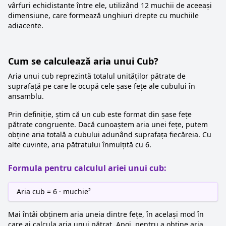
vârfuri echidistante între ele, utilizând 12 muchii de aceeași
dimensiune, care formează unghiuri drepte cu muchiile
adiacente.
Cum se calculează aria unui Cub?
Aria unui cub reprezintă totalul unităților pătrate de
suprafață pe care le ocupă cele șase fețe ale cubului în
ansamblu.
Prin definiție, știm că un cub este format din șase fețe
pătrate congruente. Dacă cunoaștem aria unei fețe, putem
obține aria totală a cubului adunând suprafața fiecăreia. Cu
alte cuvinte, aria pătratului înmulțită cu 6.
Formula pentru calculul ariei unui cub:
Aria cub = 6 · muchie²
Mai întâi obținem aria uneia dintre fețe, în același mod în
care ai calcula aria unui pătrat. Apoi, pentru a obține aria