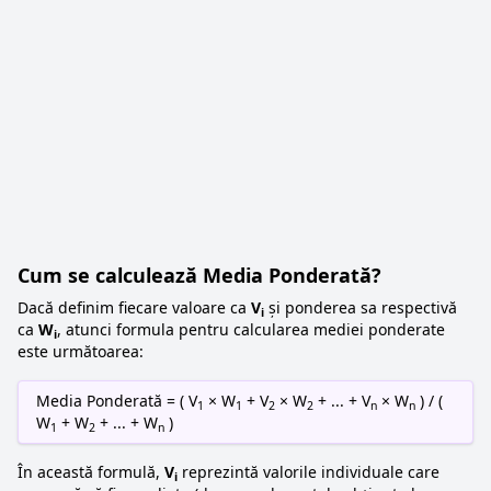
Cum se calculează Media Ponderată?
Dacă definim fiecare valoare ca
V
și ponderea sa respectivă
i
ca
W
, atunci formula pentru calcularea mediei ponderate
i
este următoarea:
Media Ponderată = ( V
× W
+ V
× W
+ ... + V
× W
) / (
1
1
2
2
n
n
W
+ W
+ ... + W
)
1
2
n
În această formulă,
V
reprezintă valorile individuale care
i