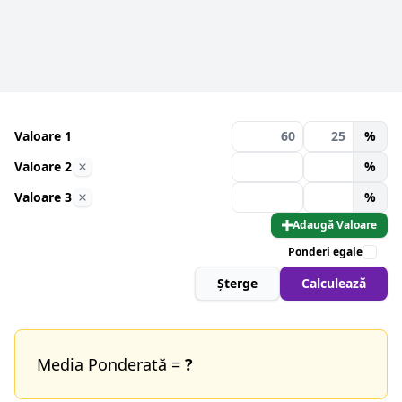
Valoare 1
%
Valoare 2
%
Valoare 3
%
Adaugă Valoare
Ponderi egale
Șterge
Calculează
Media Ponderată =
?