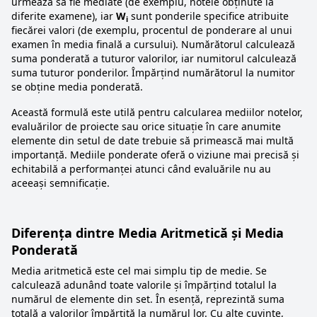
urmează să fie mediate (de exemplu, notele obținute la
diferite examene), iar
W
sunt ponderile specifice atribuite
i
fiecărei valori (de exemplu, procentul de ponderare al unui
examen în media finală a cursului). Numărătorul calculează
suma ponderată a tuturor valorilor, iar numitorul calculează
suma tuturor ponderilor. Împărțind numărătorul la numitor
se obține media ponderată.
Această formulă este utilă pentru calcularea mediilor notelor,
evaluărilor de proiecte sau orice situație în care anumite
elemente din setul de date trebuie să primească mai multă
importanță. Mediile ponderate oferă o viziune mai precisă și
echitabilă a performanței atunci când evaluările nu au
aceeași semnificație.
Diferența dintre Media Aritmetică și Media
Ponderată
Media aritmetică este cel mai simplu tip de medie. Se
calculează adunând toate valorile și împărțind totalul la
numărul de elemente din set. În esență, reprezintă suma
totală a valorilor împărțită la numărul lor. Cu alte cuvinte,