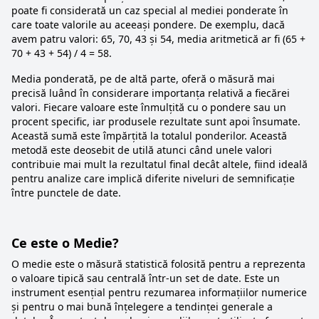
poate fi considerată un caz special al mediei ponderate în
care toate valorile au aceeași pondere. De exemplu, dacă
avem patru valori: 65, 70, 43 și 54, media aritmetică ar fi (65 +
70 + 43 + 54) / 4 = 58.
Media ponderată, pe de altă parte, oferă o măsură mai
precisă luând în considerare importanța relativă a fiecărei
valori. Fiecare valoare este înmulțită cu o pondere sau un
procent specific, iar produsele rezultate sunt apoi însumate.
Această sumă este împărțită la totalul ponderilor. Această
metodă este deosebit de utilă atunci când unele valori
contribuie mai mult la rezultatul final decât altele, fiind ideală
pentru analize care implică diferite niveluri de semnificație
între punctele de date.
Ce este o Medie?
O medie este o măsură statistică folosită pentru a reprezenta
o valoare tipică sau centrală într-un set de date. Este un
instrument esențial pentru rezumarea informațiilor numerice
și pentru o mai bună înțelegere a tendinței generale a