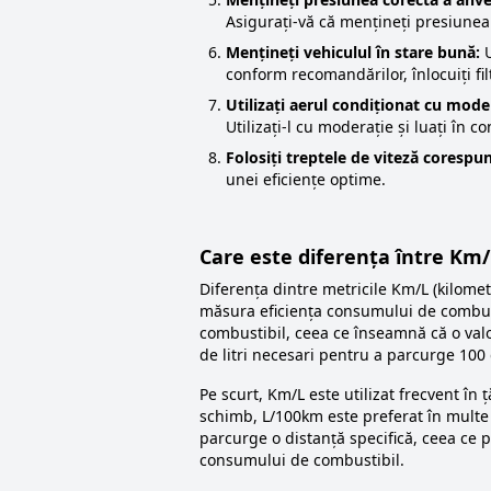
Asigurați-vă că mențineți presiunea
Mențineți vehiculul în stare bună:
U
conform recomandărilor, înlocuiți fi
Utilizați aerul condiționat cu mode
Utilizați-l cu moderație și luați în 
Folosiți treptele de viteză corespu
unei eficiențe optime.
Care este diferența între Km/
Diferența dintre metricile Km/L (kilometr
măsura eficiența consumului de combusti
combustibil, ceea ce înseamnă că o valo
de litri necesari pentru a parcurge 100
Pe scurt, Km/L este utilizat frecvent în
schimb, L/100km este preferat în multe 
parcurge o distanță specifică, ceea ce 
consumului de combustibil.