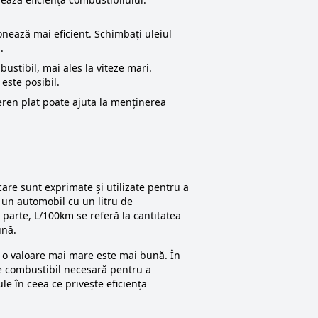
nează mai eficient. Schimbați uleiul
.
stibil, mai ales la viteze mari.
este posibil.
teren plat poate ajuta la menținerea
 care sunt exprimate și utilizate pentru a
 un automobil cu un litru de
parte, L/100km se referă la cantitatea
ună.
ce o valoare mai mare este mai bună. În
de combustibil necesară pentru a
le în ceea ce privește eficiența