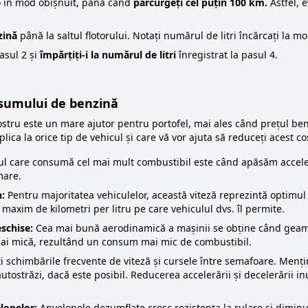
o în mod obișnuit, până când
parcurgeți cel puțin 100 km.
Astfel, 
zină
până la saltul flotorului. Notați numărul de litri încărcați la m
asul 2 și
împărțiți-i la numărul de litri
înregistrat la pasul 4.
nsumului de benzină
tru este un mare ajutor pentru portofel, mai ales când prețul benz
lica la orice tip de vehicul și care vă vor ajuta să reduceți acest co
 care consumă cel mai mult combustibil este când apăsăm accelera
mare.
h:
Pentru majoritatea vehiculelor, această viteză reprezintă optimul 
axim de kilometri per litru pe care vehiculul dvs. îl permite.
eschise:
Cea mai bună aerodinamică a mașinii se obține când geamur
e mai mică, rezultând un consum mai mic de combustibil.
i schimbările frecvente de viteză și cursele între semafoare. Menține
utostrăzi, dacă este posibil. Reducerea accelerării și decelerării i
lopelor:
Anvelopele dezumflate cresc rezistența la rulare și diminu