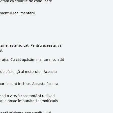
evităm ca stilurile de conducere
omentul realimentării.
inei este ridicat. Pentru aceasta, vă
st.
ția. Cu cât apăsăm mai tare, cu atât
de eficiență al motorului. Aceasta
ile sunt închise. Aceasta face ca
ți o viteză constantă și utilizați
nutile poate îmbunătăți semnificativ
ează eficiența combustibilului.