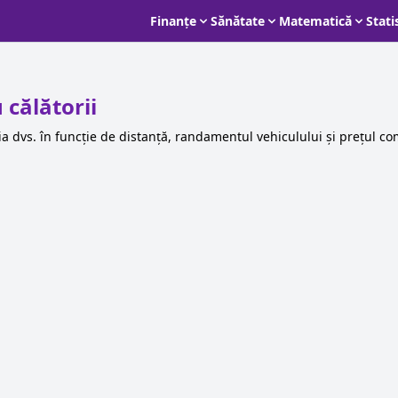
Finanțe
Sănătate
Matematică
Stati
 călătorii
ia dvs. în funcție de distanță, randamentul vehiculului și prețul comb