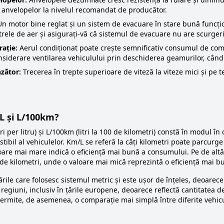
 anvelopelor la nivelul recomandat de producător.
n motor bine reglat și un sistem de evacuare în stare bună funcțio
ltrele de aer și asigurați-vă că sistemul de evacuare nu are scurgeri
rație:
Aerul condiționat poate crește semnificativ consumul de combu
considerare ventilarea vehiculului prin deschiderea geamurilor, când 
nzător:
Trecerea în trepte superioare de viteză la viteze mici și pe 
L și L/100km?
i per litru) și L/100km (litri la 100 de kilometri) constă în modul în
bil al vehiculelor. Km/L se referă la câți kilometri poate parcurge
are mai mare indică o eficiență mai bună a consumului. Pe de altă 
 de kilometri, unde o valoare mai mică reprezintă o eficiență mai b
 țările care folosesc sistemul metric și este ușor de înțeles, deoare
regiuni, inclusiv în țările europene, deoarece reflectă cantitatea 
permite, de asemenea, o comparație mai simplă între diferite vehicu