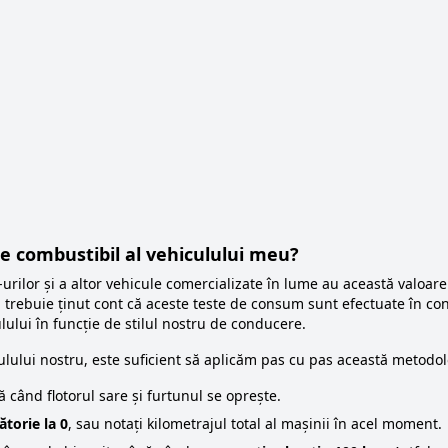
e combustibil al vehiculului meu?
rilor și a altor vehicule comercializate în lume au această valoare i
 trebuie ținut cont că aceste teste de consum sunt efectuate în cond
lului în funcție de stilul nostru de conducere.
ulului nostru, este suficient să aplicăm pas cu pas această metodo
 când flotorul sare și furtunul se oprește.
torie la 0
, sau notați kilometrajul total al mașinii în acel moment.