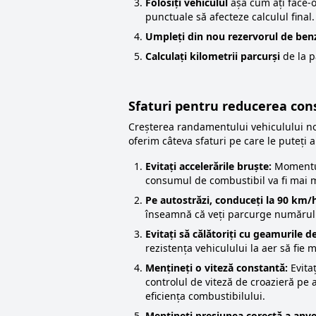
Folosiți vehiculul
așa cum ați face-
punctuale să afecteze calculul final.
Umpleți din nou rezervorul de ben
Calculați kilometrii parcurși
de la p
Sfaturi pentru reducerea co
Creșterea randamentului vehiculului nos
oferim câteva sfaturi pe care le puteți ap
Evitați accelerările bruște:
Momentul
consumul de combustibil va fi mai 
Pe autostrăzi, conduceți la 90 km/
înseamnă că veți parcurge numărul m
Evitați să călătoriți cu geamurile d
rezistența vehiculului la aer să fi
Mențineți o viteză constantă:
Evitaț
controlul de viteză de croazieră pe a
eficiența combustibilului.
Mențineți presiunea corectă a anve