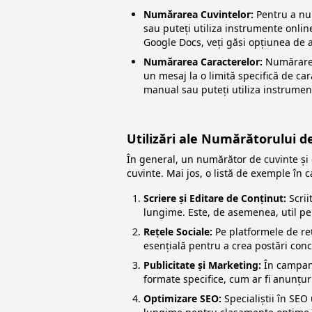
Numărarea Cuvintelor:
Pentru a num
sau puteți utiliza instrumente onlin
Google Docs, veți găsi opțiunea de
Numărarea Caracterelor:
Numărarea 
un mesaj la o limită specifică de car
manual sau puteți utiliza instrumen
Utilizări ale Numărătorului d
În general, un numărător de cuvinte și ca
cuvinte. Mai jos, o listă de exemple în 
Scriere și Editare de Conținut:
Scrii
lungime. Este, de asemenea, util pen
Rețele Sociale:
Pe platformele de reț
esențială pentru a crea postări conci
Publicitate și Marketing:
În campani
formate specifice, cum ar fi anunțu
Optimizare SEO:
Specialiștii în SEO