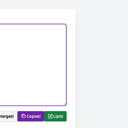
tergeți
Copiați
Lipiți