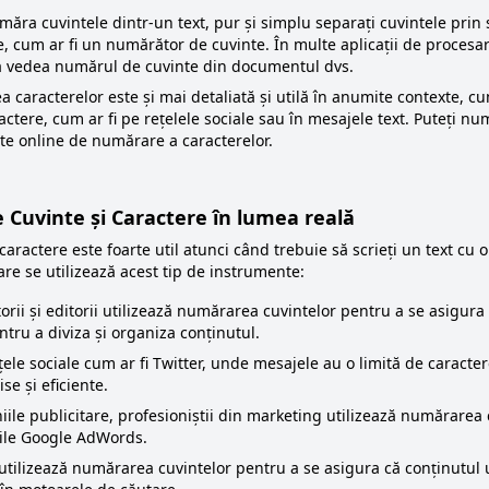
ăra cuvintele dintr-un text, pur și simplu separați cuvintele prin s
e, cum ar fi un numărător de cuvinte. În multe aplicații de procesa
 a vedea numărul de cuvinte din documentul dvs.
caracterelor este și mai detaliată și utilă în anumite contexte, cum
actere, cum ar fi pe rețelele sociale sau în mesajele text. Puteți num
te online de numărare a caracterelor.
e Cuvinte și Caractere în lumea reală
ractere este foarte util atunci când trebuie să scrieți un text cu o 
care se utilizează acest tip de instrumente:
torii și editorii utilizează numărarea cuvintelor pentru a se asigura 
tru a diviza și organiza conținutul.
ele sociale cum ar fi Twitter, unde mesajele au o limită de caracte
se și eficiente.
ile publicitare, profesioniștii din marketing utilizează numărarea 
rile Google AdWords.
 utilizează numărarea cuvintelor pentru a se asigura că conținutul 