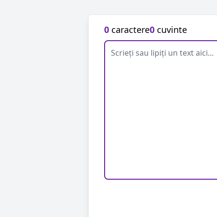
0
caractere
0
cuvinte