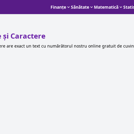
Finanțe
Sănătate
Matematică
Stati
și Caractere
ere are exact un text cu numărătorul nostru online gratuit de cuvint