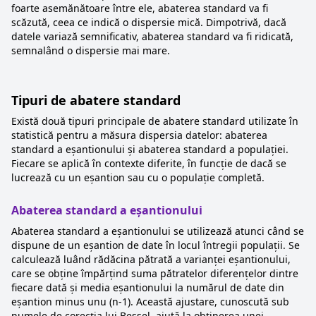
foarte asemănătoare între ele, abaterea standard va fi
scăzută, ceea ce indică o dispersie mică. Dimpotrivă, dacă
datele variază semnificativ, abaterea standard va fi ridicată,
semnalând o dispersie mai mare.
Tipuri de abatere standard
Există două tipuri principale de abatere standard utilizate în
statistică pentru a măsura dispersia datelor: abaterea
standard a eșantionului și abaterea standard a populației.
Fiecare se aplică în contexte diferite, în funcție de dacă se
lucrează cu un eșantion sau cu o populație completă.
Abaterea standard a eșantionului
Abaterea standard a eșantionului se utilizează atunci când se
dispune de un eșantion de date în locul întregii populații. Se
calculează luând rădăcina pătrată a varianței eșantionului,
care se obține împărțind suma pătratelor diferențelor dintre
fiecare dată și media eșantionului la numărul de date din
eșantion minus unu (n-1). Această ajustare, cunoscută sub
numele de corecția lui Bessel, ajută la obținerea unei