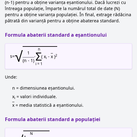
(n-1) pentru a obține varianța eșantionului. Dacă lucrezi cu
întreaga populație, împarte la numărul total de date (N)
pentru a obține varianța populației. În final, extrage rădăcina
pătrată din varianță pentru a obține abaterea standard.
Formula abaterii standard a eșantionului
√
n
Σ
1
2
s
=
·
( x
-
x
)
i
(n - 1)
i = 1
Unde:
n = dimensiunea eșantionului.
x
= valori individuale.
i
x
= media statistică a eșantionului.
Formula abaterii standard a populației
N