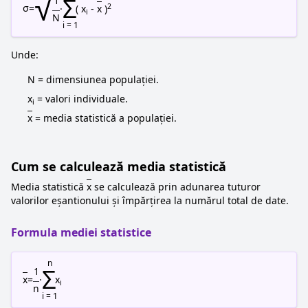
√
Σ
1
2
σ
=
·
( x
-
x
)
i
N
i = 1
Unde:
N = dimensiunea populației.
x
= valori individuale.
i
x
= media statistică a populației.
Cum se calculează media statistică
Media statistică
x
se calculează prin adunarea tuturor
valorilor eșantionului și împărțirea la numărul total de date.
Formula mediei statistice
n
Σ
1
x
=
·
x
i
n
i = 1