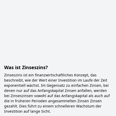
Was ist Zinseszins?
Zinseszins ist ein finanzwirtschaftliches Konzept, das
beschreibt, wie der Wert einer Investition im Laufe der Zeit
exponentiell wächst. Im Gegensatz zu einfachen Zinsen, bei
denen nur auf das Anfangskapital Zinsen anfallen, werden
bei Zinseszinsen sowohl auf das Anfangskapital als auch auf
die in früheren Perioden angesammelten Zinsen Zinsen
gezahlt. Dies führt zu einem schnelleren Wachstum der
Investition auf lange Sicht.