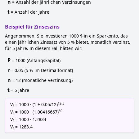
n
= Anzahl der jährlichen Verzinsungen
t
= Anzahl der Jahre
Beispiel für Zinseszins
Angenommen, Sie investieren 1000 $ in ein Sparkonto, das
einen jährlichen Zinssatz von 5 % bietet, monatlich verzinst,
für 5 Jahre. In diesem Fall hätten wir:
P
= 1000 (Anfangskapital)
r
= 0.05 (5 % im Dezimalformat)
n
= 12 (monatliche Verzinsung)
t
= 5 Jahre
12·5
V
= 1000 · (1 + 0.05/12)
f
60
V
= 1000 · (1.00416667)
f
V
= 1000 · 1.2834
f
V
= 1283.4
f