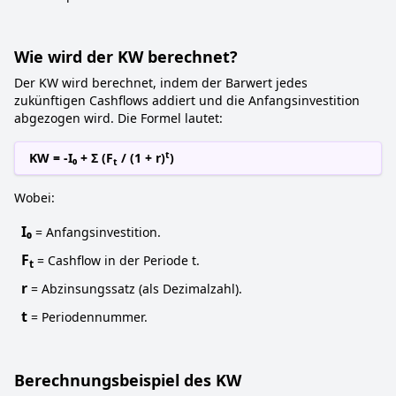
Wie wird der KW berechnet?
Der KW wird berechnet, indem der Barwert jedes
zukünftigen Cashflows addiert und die Anfangsinvestition
abgezogen wird. Die Formel lautet:
t
KW = -I₀ + Σ (F
/ (1 + r)
)
t
Wobei:
I₀
= Anfangsinvestition.
F
= Cashflow in der Periode t.
t
r
= Abzinsungssatz (als Dezimalzahl).
t
= Periodennummer.
Berechnungsbeispiel des KW