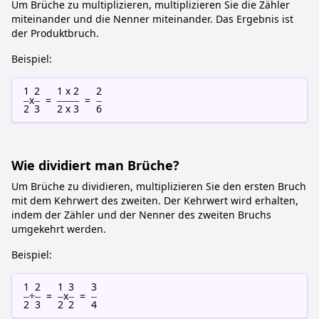
Um Brüche zu multiplizieren, multiplizieren Sie die Zähler
miteinander und die Nenner miteinander. Das Ergebnis ist
der Produktbruch.
Beispiel:
1
2
1 x 2
2
x
=
=
2
3
2 x 3
6
Wie dividiert man Brüche?
Um Brüche zu dividieren, multiplizieren Sie den ersten Bruch
mit dem Kehrwert des zweiten. Der Kehrwert wird erhalten,
indem der Zähler und der Nenner des zweiten Bruchs
umgekehrt werden.
Beispiel:
1
2
1
3
3
÷
=
x
=
2
3
2
2
4