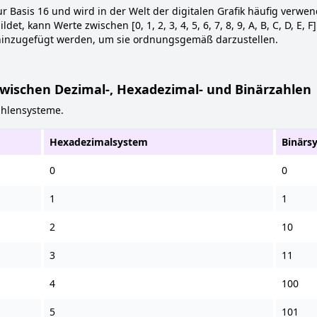
r Basis 16 und wird in der Welt der digitalen Grafik häufig verwe
bildet, kann Werte zwischen [0, 1, 2, 3, 4, 5, 6, 7, 8, 9, A, B, C, D, 
er hinzugefügt werden, um sie ordnungsgemäß darzustellen.
zwischen Dezimal-, Hexadezimal- und Binärzahlen
ahlensysteme.
Hexadezimalsystem
Binärs
0
0
1
1
2
10
3
11
4
100
5
101