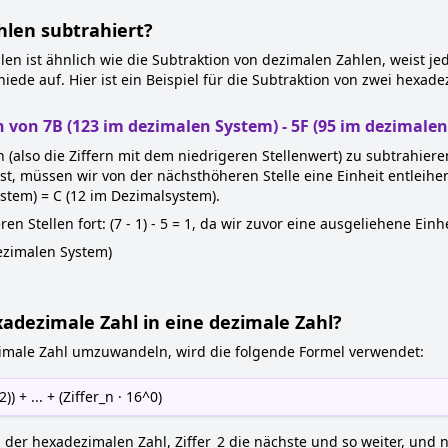
len subtrahiert?
en ist ähnlich wie die Subtraktion von dezimalen Zahlen, weist j
ede auf. Hier ist ein Beispiel für die Subtraktion von zwei hexad
n von 7B (123 im dezimalen System) - 5F (95 im dezimale
 (also die Ziffern mit dem niedrigeren Stellenwert) zu subtrahiere
ist, müssen wir von der nächsthöheren Stelle eine Einheit entleihen
stem) = C (12 im Dezimalsystem).
ren Stellen fort: (7 - 1) - 5 = 1, da wir zuvor eine ausgeliehene E
ezimalen System)
adezimale Zahl in eine dezimale Zahl?
imale Zahl umzuwandeln, wird die folgende Formel verwendet:
)) + ... + (Ziffer_n · 16^0)
 in der hexadezimalen Zahl, Ziffer_2 die nächste und so weiter, und 