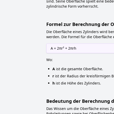
sind. Seine Oberfläche spielt eine bed
zylindrische Form vorherrscht.
Formel zur Berechnung der Ob
Die Oberfläche eines Zylinders wird be
werden. Die Formel für die Oberfläche e
A = 2πr² + 2πrh
Wo:
A
ist die gesamte Oberfläche.
r
ist der Radius der kreisförmigen B
h
ist die Höhe des Zylinders.
Bedeutung der Berechnung de
Das Wissen um die Oberfläche eines Zy
Rohrleitungen sowie bei Oberflächenb