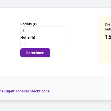
Radius (r)
Die
bet
1
Höhe (h)
Berechnen
he
Kugelfläche
Rechteckfläche