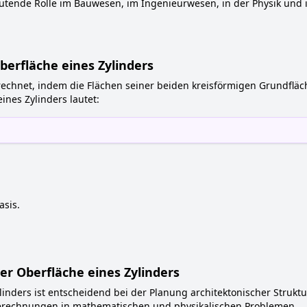
eutende Rolle im Bauwesen, im Ingenieurwesen, in der Physik und 
erfläche eines Zylinders
rechnet, indem die Flächen seiner beiden kreisförmigen Grundfläc
ines Zylinders lautet:
asis.
r Oberfläche eines Zylinders
linders ist entscheidend bei der Planung architektonischer Struk
erechnungen in mathematischen und physikalischen Problemen.