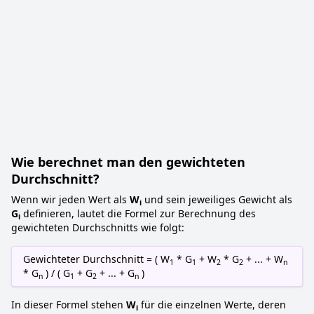
Wie berechnet man den gewichteten
Durchschnitt?
Wenn wir jeden Wert als
W
und sein jeweiliges Gewicht als
i
G
definieren, lautet die Formel zur Berechnung des
i
gewichteten Durchschnitts wie folgt:
Gewichteter Durchschnitt = ( W
* G
+ W
* G
+ ... + W
1
1
2
2
n
* G
) / ( G
+ G
+ ... + G
)
n
1
2
n
In dieser Formel stehen
W
für die einzelnen Werte, deren
i