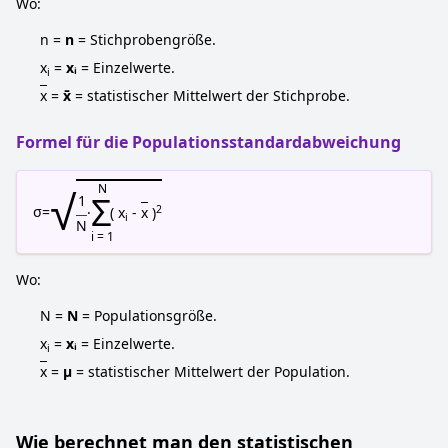
Wo:
n =
n
= Stichprobengröße.
x
=
xᵢ
= Einzelwerte.
i
x
=
x̄
= statistischer Mittelwert der Stichprobe.
Formel für die Populationsstandardabweichung
√
N
Σ
1
2
σ
=
·
( x
-
x
)
i
N
i = 1
Wo:
N =
N
= Populationsgröße.
x
=
xᵢ
= Einzelwerte.
i
x
=
μ
= statistischer Mittelwert der Population.
Wie berechnet man den statistischen