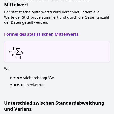
Mittelwert
Der statistische Mittelwert
x̄
wird berechnet, indem alle
Werte der Stichprobe summiert und durch die Gesamtanzahl
der Daten geteilt werden.
Formel des statistischen Mittelwerts
n
Σ
1
x
=
·
x
i
n
i = 1
Wo:
n =
n
= Stichprobengröße.
x
=
xᵢ
= Einzelwerte.
i
Unterschied zwischen Standardabweichung
und Varianz