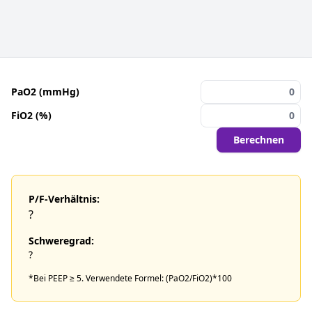
PaO2 (mmHg)
FiO2 (%)
Berechnen
P/F-Verhältnis:
?
Schweregrad:
?
*Bei PEEP ≥ 5. Verwendete Formel: (PaO2/FiO2)*100