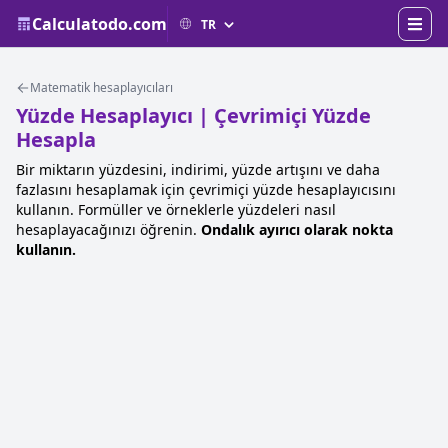
Calculatodo.com
Matematik hesaplayıcıları
Yüzde Hesaplayıcı | Çevrimiçi Yüzde
Hesapla
Bir miktarın yüzdesini, indirimi, yüzde artışını ve daha
fazlasını hesaplamak için çevrimiçi yüzde hesaplayıcısını
kullanın. Formüller ve örneklerle yüzdeleri nasıl
hesaplayacağınızı öğrenin.
Ondalık ayırıcı olarak nokta
kullanın.