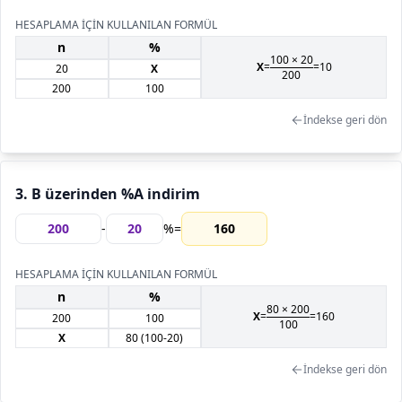
HESAPLAMA IÇIN KULLANILAN FORMÜL
n
%
100 ×
20
X
=
=
10
20
X
200
200
100
İndekse geri dön
3. B üzerinden %A indirim
-
%
=
160
HESAPLAMA IÇIN KULLANILAN FORMÜL
n
%
80
×
200
X
=
=
160
200
100
100
X
80
(100-
20
)
İndekse geri dön