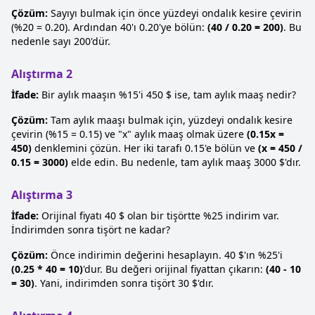
Çözüm:
Sayıyı bulmak için önce yüzdeyi ondalık kesire çevirin
(%20 = 0.20). Ardından 40'ı 0.20'ye bölün:
(40 / 0.20 = 200)
. Bu
nedenle sayı 200'dür.
Alıştırma 2
İfade:
Bir aylık maaşın %15'i 450 $ ise, tam aylık maaş nedir?
Çözüm:
Tam aylık maaşı bulmak için, yüzdeyi ondalık kesire
çevirin (%15 = 0.15) ve "x" aylık maaş olmak üzere
(0.15x =
450)
denklemini çözün. Her iki tarafı 0.15'e bölün ve
(x = 450 /
0.15 = 3000)
elde edin. Bu nedenle, tam aylık maaş 3000 $'dır.
Alıştırma 3
İfade:
Orijinal fiyatı 40 $ olan bir tişörtte %25 indirim var.
İndirimden sonra tişört ne kadar?
Çözüm:
Önce indirimin değerini hesaplayın. 40 $'ın %25'i
(0.25 * 40 = 10)
'dur. Bu değeri orijinal fiyattan çıkarın:
(40 - 10
= 30)
. Yani, indirimden sonra tişört 30 $'dır.