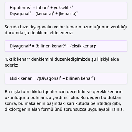
Hipotenüs² = taban² + yükseklik²
Diyagonal² = (kenar a)² + (kenar b)²
Soruda bize diyagonalin ve bir kenarın uzunluğunun verildiği
durumda şu denklemi elde ederiz:
Diyagonal² = (bilinen kenar)² + (eksik kenar)²
“Eksik kenar” denklemini düzenlediğimizde şu ilişkiyi elde
ederiz:
Eksik kenar = √(Diyagonal² − bilinen kenar²)
Bu ilişki tüm dikdörtgenler için geçerlidir ve gerekli kenarın
uzunluğunu bulmanıza yardımcı olur. Bu değeri bulduktan
sonra, bu makalenin başındaki sarı kutuda belirtildiği gibi,
dikdörtgenin alan formülünü sorunsuzca uygulayabilirsiniz.