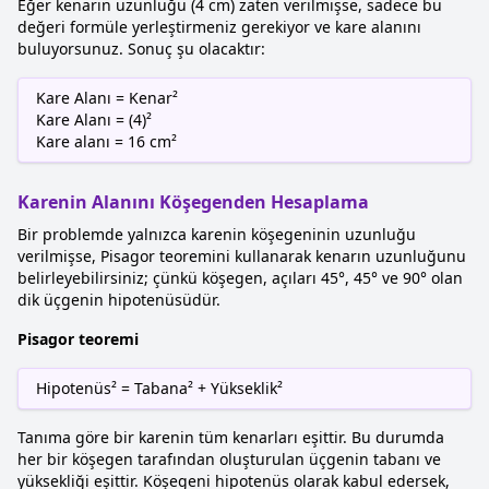
Eğer kenarın uzunluğu (4 cm) zaten verilmişse, sadece bu
değeri formüle yerleştirmeniz gerekiyor ve kare alanını
buluyorsunuz. Sonuç şu olacaktır:
Kare Alanı = Kenar²
Kare Alanı = (4)²
Kare alanı = 16 cm²
Karenin Alanını Köşegenden Hesaplama
Bir problemde yalnızca karenin köşegeninin uzunluğu
verilmişse, Pisagor teoremini kullanarak kenarın uzunluğunu
belirleyebilirsiniz; çünkü köşegen, açıları 45°, 45° ve 90° olan
dik üçgenin hipotenüsüdür.
Pisagor teoremi
Hipotenüs² = Tabana² + Yükseklik²
Tanıma göre bir karenin tüm kenarları eşittir. Bu durumda
her bir köşegen tarafından oluşturulan üçgenin tabanı ve
yüksekliği eşittir. Köşegeni hipotenüs olarak kabul edersek,